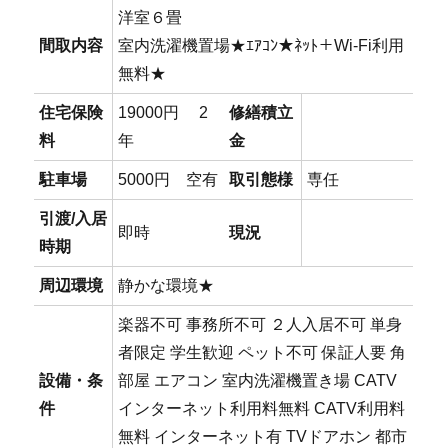
洋室６畳
間取内容
室内洗濯機置場★ｴｱｺﾝ★ﾈｯﾄ＋Wi-Fi利用
無料★
住宅保険
19000円 2
修繕積立
料
年
金
駐車場
5000円 空有
取引態様
専任
引渡/入居
即時
現況
時期
周辺環境
静かな環境★
楽器不可 事務所不可 ２人入居不可 単身
者限定 学生歓迎 ペット不可 保証人要 角
設備・条
部屋 エアコン 室内洗濯機置き場 CATV
件
インターネット利用料無料 CATV利用料
無料 インターネット有 TVドアホン 都市