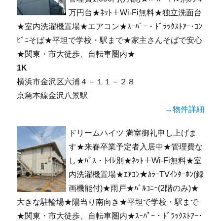
万円台★ﾈｯﾄ＋Wi-Fi無料★独立洗面台
★室内洗濯機置場★エアコン★ｽｰﾊﾟｰ・ﾄﾞﾗｯｸｽﾄｱｰ･ｺﾝ
ﾋﾞﾆそば★平坦で学校・駅まで★家主さんそばで安心
★関東・市大徒歩、自転車圏内★
1K
横浜市金沢区六浦４－１１－２８
京急本線金沢八景駅
→物件詳細
ドリームハイツ 満室御礼申し上げま
す★来春卒業予定者入居中★管理費な
し★ﾊﾞｽ・ﾄｲﾚ別★ﾈｯﾄ＋Wi-Fi無料★室
内洗濯機置場★ｴｱｺﾝ★ｶﾗｰTVｲﾝﾀｰﾎﾝ(録
画機能付)★雨戸★ﾊﾞﾙｺﾆｰ(2階のみ)★
大きな駐輪場★陽当り南向き★平坦で学校・駅まで
★関東・市大徒歩、自転車圏内★ｽｰﾊﾟｰ・ﾄﾞﾗｯｸｽﾄｱｰ･