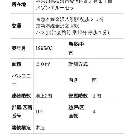
神奈川県横浜市金沢区高舟台１丁目
所在地
メゾンエルーセラ
京急本線金沢八景駅 徒歩２５分
交通
京急本線金沢文庫駅
バス(自治会館前 乗12分 停歩１分)
新築/中
築年月
1995/03
古
面積
２０m²
計測方式
バルコニ
向き
南
ー
建物階数
地上2階
部屋階数
１階
部屋/区画
総戸/区
101
４
番号
画数
建物構造
木造