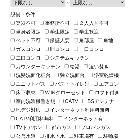
～
設備・条件
楽器不可
事務所不可
２人入居不可
単身者限定
学生限定
学生歓迎
ペット不可
保証人要
角部屋
角地
ガスコンロ
IHコンロ
一口コンロ
二口コンロ
システムキッチン
カウンターキッチン
給湯
追い焚き
洗髪洗面化粧台
独立洗面台
浴室乾燥機
ユニットバス
バス・トイレ別
エアコン
床下収納
W.INクローゼット
ロフト付き
室内洗濯機置き場
CATV
BSアンテナ
地デジ対応
インターネット利用料無料
CATV利用料無料
インターネット有
TVドアホン
都市ガス
プロパンガス
公営水道
排水下水
駐車場有
駐輪場