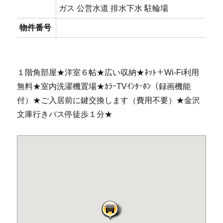
ガス 公営水道 排水下水 駐輪場
物件番号
１階角部屋★洋室６帖★広い収納★ﾈｯﾄ＋Wi-Fi利用
無料★室内洗濯機置場★ｶﾗｰTVｲﾝﾀｰﾎﾝ（録画機能
付）★ご入居前に鍵交換します（費用不要）★金沢
文庫行きバス停徒歩１分★