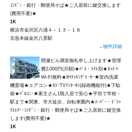
ｺﾝﾋﾞﾆ・銀行・郵便局そば★ご入居前に鍵交換します
(費用不要)★
1K
横浜市金沢区六浦４－１３－１８
京急本線金沢八景駅
→物件詳細
間瀬ビル満室御礼申し上げます★管理
費2,000円(月額)★ﾊﾞｽ・ﾄｲﾚ別★ﾈｯﾄ＋
Wi-Fi無料★IHｸｯｷﾝｸﾞﾋｰﾀｰ★室内洗濯
機置場★エアコン★ｶﾗｰTVｲﾝﾀｰﾎﾝ(録画機能付)★下駄
箱★ﾊﾞﾙｺﾆｰ★家主さん1階入居で安心★平坦で学校・
駅まで★関東、市大徒歩、自転車圏内★ｽｰﾊﾟｰ・ﾄﾞﾗｯ
ｸｽﾄｱｰ･ｺﾝﾋﾞﾆ・銀行・郵便局そば★ご入居前に鍵交換
します(費用不要)★
1K