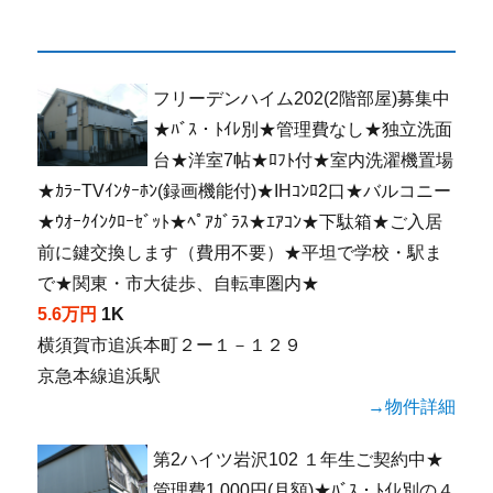
フリーデンハイム202(2階部屋)募集中
★ﾊﾞｽ・ﾄｲﾚ別★管理費なし★独立洗面
台★洋室7帖★ﾛﾌﾄ付★室内洗濯機置場
★ｶﾗｰTVｲﾝﾀｰﾎﾝ(録画機能付)★IHｺﾝﾛ2口★バルコニー
★ｳｵｰｸｲﾝｸﾛｰｾﾞｯﾄ★ﾍﾟｱｶﾞﾗｽ★ｴｱｺﾝ★下駄箱★ご入居
前に鍵交換します（費用不要）★平坦で学校・駅ま
で★関東・市大徒歩、自転車圏内★
5.6万円
1K
横須賀市追浜本町２ー１－１２９
京急本線追浜駅
→物件詳細
第2ハイツ岩沢102 １年生ご契約中★
管理費1,000円(月額)★ﾊﾞｽ・ﾄｲﾚ別の４