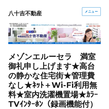
メニュー
八十吉不動産
メゾンエルーセラ 満室
御礼申し上げます★高台
の静かな住宅街★管理費
なし★ﾈｯﾄ＋Wi-Fi利用無
料★室内洗濯機置場★ｶﾗｰ
TVｲﾝﾀｰﾎﾝ（録画機能付）