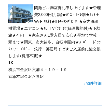
間瀬ビル満室御礼申し上げます★管理
費2,000円(月額)★ﾊﾞｽ・ﾄｲﾚ別★ﾈｯﾄ＋
Wi-Fi無料★IHｸｯｷﾝｸﾞﾋｰﾀｰ★室内洗濯
機置場★エアコン★ｶﾗｰTVｲﾝﾀｰﾎﾝ(録画機能付)★下駄
箱★ﾊﾞﾙｺﾆｰ★家主さん1階入居で安心★平坦で学校・
駅まで★関東、市大徒歩、自転車圏内★ｽｰﾊﾟｰ・ﾄﾞﾗｯ
ｸｽﾄｱｰ･ｺﾝﾋﾞﾆ・銀行・郵便局そば★ご入居前に鍵交換
します(費用不要)★
1K
横浜市金沢区六浦４－１９－１９
京急本線金沢八景駅
→物件詳細