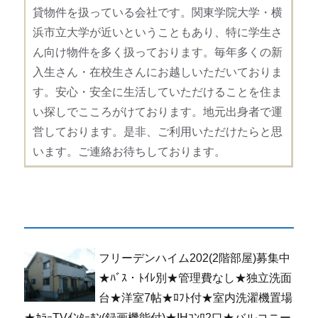
貸物件を扱っている会社です。関東学院大学・横
浜市立大学が近いということもあり、特に学生さ
ん向け物件を多く扱っております。毎年多くの新
入生さん・在校生さんにお越しいただいておりま
す。安心・安全に生活していただけることを住ま
い探しでこころがけております。地元出身者で運
営しております。是非、ご利用いただけたらと思
います。ご連絡お待ちしております。
フリーデンハイム202(2階部屋)募集中
★ﾊﾞｽ・ﾄｲﾚ別★管理費なし★独立洗面
台★洋室7帖★ﾛﾌﾄ付★室内洗濯機置場
★ｶﾗｰTVｲﾝﾀｰﾎﾝ(録画機能付)★IHｺﾝﾛ2口★バルコニー