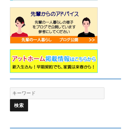
Search
for: