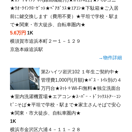
★ｳｵｰｸｲﾝｸﾛｰｾﾞｯﾄ★ﾍﾟｱｶﾞﾗｽ★ｴｱｺﾝ★下駄箱★ご入居
前に鍵交換します（費用不要）★平坦で学校・駅ま
で★関東・市大徒歩、自転車圏内★
5.6万円
1K
横須賀市追浜本町２ー１－１２９
京急本線追浜駅
→物件詳細
第2ハイツ岩沢102 １年生ご契約中★
管理費1,000円(月額)★ﾊﾞｽ・ﾄｲﾚ別の４
万円台★ﾈｯﾄ＋Wi-Fi無料★独立洗面台
★室内洗濯機置場★エアコン★ｽｰﾊﾟｰ・ﾄﾞﾗｯｸｽﾄｱｰ･ｺﾝ
ﾋﾞﾆそば★平坦で学校・駅まで★家主さんそばで安心
★関東・市大徒歩、自転車圏内★
1K
横浜市金沢区六浦４－１１－２８