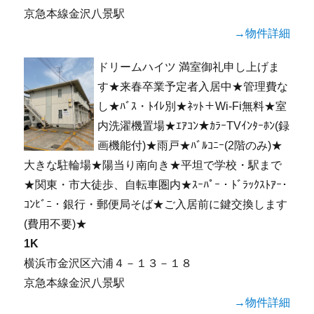
京急本線金沢八景駅
→物件詳細
ドリームハイツ 満室御礼申し上げま
す★来春卒業予定者入居中★管理費な
し★ﾊﾞｽ・ﾄｲﾚ別★ﾈｯﾄ＋Wi-Fi無料★室
内洗濯機置場★ｴｱｺﾝ★ｶﾗｰTVｲﾝﾀｰﾎﾝ(録
画機能付)★雨戸★ﾊﾞﾙｺﾆｰ(2階のみ)★
大きな駐輪場★陽当り南向き★平坦で学校・駅まで
★関東・市大徒歩、自転車圏内★ｽｰﾊﾟｰ・ﾄﾞﾗｯｸｽﾄｱｰ･
ｺﾝﾋﾞﾆ・銀行・郵便局そば★ご入居前に鍵交換します
(費用不要)★
1K
横浜市金沢区六浦４－１３－１８
京急本線金沢八景駅
→物件詳細