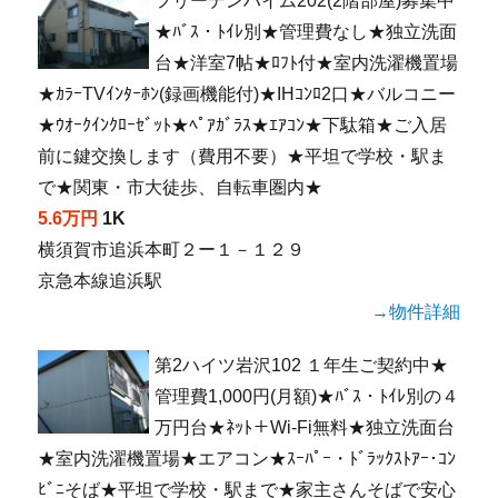
フリーデンハイム202(2階部屋)募集中
★ﾊﾞｽ・ﾄｲﾚ別★管理費なし★独立洗面
台★洋室7帖★ﾛﾌﾄ付★室内洗濯機置場
★ｶﾗｰTVｲﾝﾀｰﾎﾝ(録画機能付)★IHｺﾝﾛ2口★バルコニー
★ｳｵｰｸｲﾝｸﾛｰｾﾞｯﾄ★ﾍﾟｱｶﾞﾗｽ★ｴｱｺﾝ★下駄箱★ご入居
前に鍵交換します（費用不要）★平坦で学校・駅ま
で★関東・市大徒歩、自転車圏内★
5.6万円
1K
横須賀市追浜本町２ー１－１２９
京急本線追浜駅
→物件詳細
第2ハイツ岩沢102 １年生ご契約中★
管理費1,000円(月額)★ﾊﾞｽ・ﾄｲﾚ別の４
万円台★ﾈｯﾄ＋Wi-Fi無料★独立洗面台
★室内洗濯機置場★エアコン★ｽｰﾊﾟｰ・ﾄﾞﾗｯｸｽﾄｱｰ･ｺﾝ
ﾋﾞﾆそば★平坦で学校・駅まで★家主さんそばで安心