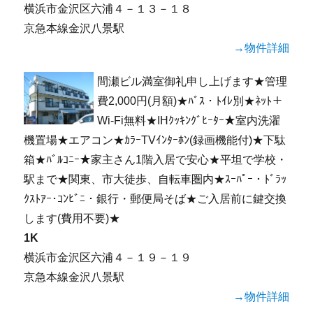
横浜市金沢区六浦４－１３－１８
京急本線金沢八景駅
→物件詳細
間瀬ビル満室御礼申し上げます★管理
費2,000円(月額)★ﾊﾞｽ・ﾄｲﾚ別★ﾈｯﾄ＋
Wi-Fi無料★IHｸｯｷﾝｸﾞﾋｰﾀｰ★室内洗濯
機置場★エアコン★ｶﾗｰTVｲﾝﾀｰﾎﾝ(録画機能付)★下駄
箱★ﾊﾞﾙｺﾆｰ★家主さん1階入居で安心★平坦で学校・
駅まで★関東、市大徒歩、自転車圏内★ｽｰﾊﾟｰ・ﾄﾞﾗｯ
ｸｽﾄｱｰ･ｺﾝﾋﾞﾆ・銀行・郵便局そば★ご入居前に鍵交換
します(費用不要)★
1K
横浜市金沢区六浦４－１９－１９
京急本線金沢八景駅
→物件詳細