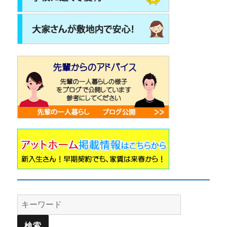
Search
for: