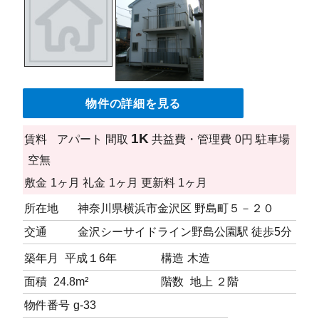
物件の詳細を見る
1K
賃料
アパート
間取
共益費・管理費
0円
駐車場
空無
敷金
1ヶ月
礼金
1ヶ月
更新料
1ヶ月
所在地
神奈川県横浜市金沢区 野島町５－２０
交通
金沢シーサイドライン野島公園駅 徒歩5分
築年月
平成１6年
構造
木造
面積
24.8m²
階数
地上 ２階
物件番号
g-33