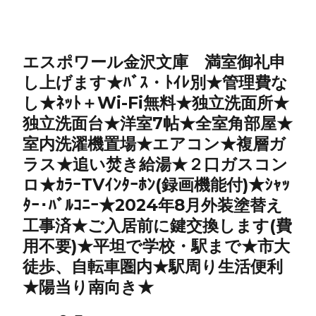
エスポワール金沢文庫 満室御礼申
し上げます★ﾊﾞｽ・ﾄｲﾚ別★管理費な
し★ﾈｯﾄ＋Wi-Fi無料★独立洗面所★
独立洗面台★洋室7帖★全室角部屋★
室内洗濯機置場★エアコン★複層ガ
ラス★追い焚き給湯★２口ガスコン
ロ★ｶﾗｰTVｲﾝﾀｰﾎﾝ(録画機能付)★ｼｬｯ
ﾀｰ･ﾊﾞﾙｺﾆｰ★2024年8月外装塗替え
工事済★ご入居前に鍵交換します(費
用不要)★平坦で学校・駅まで★市大
徒歩、自転車圏内★駅周り生活便利
★陽当り南向き★