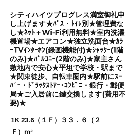
シティハイツプログレス満室御礼申
し上げます★ﾊﾞｽ・ﾄｲﾚ別★管理費な
し★ﾈｯﾄ＋Wi-Fi利用無料★室内洗濯
機置場★エアコン★独立洗面台★ｶﾗ
ｰTVｲﾝﾀｰﾎﾝ(録画機能付)★ｼｬｯﾀｰ(1階
のみ)★ﾊﾞﾙｺﾆｰ(2階のみ)★家主さん
敷地内で安心★平坦で学校・駅まで
★関東徒歩、自転車圏内★駅前にｽｰ
ﾊﾟｰ・ﾄﾞﾗｯｸｽﾄｱｰ･ｺﾝﾋﾞﾆ・銀行・郵便
局★ご入居前に鍵交換します(費用不
要)★
1K 23.6（１Ｆ）３３．６（２
Ｆ）m²