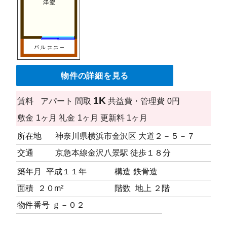
物件の詳細を見る
1K
賃料
アパート
間取
共益費・管理費
0円
敷金
1ヶ月
礼金
1ヶ月
更新料
1ヶ月
所在地
神奈川県横浜市金沢区 大道２－５－７
交通
京急本線金沢八景駅 徒歩１８分
築年月
平成１１年
構造
鉄骨造
面積
２０m²
階数
地上 ２階
物件番号
ｇ－０２