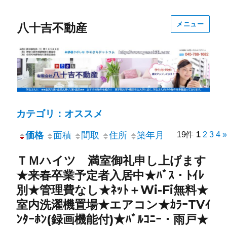
メニュー
八十吉不動産
カテゴリ：オススメ
価格
面積
間取
住所
築年月
19件
1
2
3
4
»
ＴＭハイツ 満室御礼申し上げます
★来春卒業予定者入居中★ﾊﾞｽ・ﾄｲﾚ
別★管理費なし★ﾈｯﾄ＋Wi-Fi無料★
室内洗濯機置場★エアコン★ｶﾗｰTVｲ
ﾝﾀｰﾎﾝ(録画機能付)★ﾊﾞﾙｺﾆｰ・雨戸★