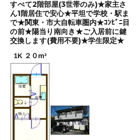
すべて2階部屋(3世帯のみ)★家主さ
ん1階居住で安心★平坦で学校・駅ま
で★関東・市大自転車圏内★ｺﾝﾋﾞﾆ目
の前★陽当り南向き★ご入居前に鍵
交換します(費用不要)★学生限定★
1K ２０m²