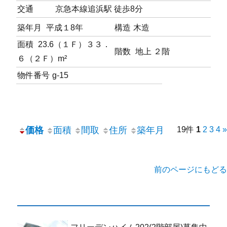
交通
京急本線追浜駅 徒歩8分
築年月
平成１8年
構造
木造
面積
23.6（１Ｆ）３３．
階数
地上 ２階
６（２Ｆ）m²
物件番号
g-15
価格
面積
間取
住所
築年月
19件
1
2
3
4
»
前のページにもどる