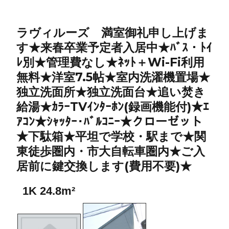
ラヴィルーズ 満室御礼申し上げま
す★来春卒業予定者入居中★ﾊﾞｽ・ﾄｲ
ﾚ別★管理費なし★ﾈｯﾄ＋Wi-Fi利用
無料★洋室7.5帖★室内洗濯機置場★
独立洗面所★独立洗面台★追い焚き
給湯★ｶﾗｰTVｲﾝﾀｰﾎﾝ(録画機能付)★ｴ
ｱｺﾝ★ｼｬｯﾀｰ･ﾊﾞﾙｺﾆｰ★クローゼット
★下駄箱★平坦で学校・駅まで★関
東徒歩圏内・市大自転車圏内★ご入
居前に鍵交換します(費用不要)★
1K 24.8m²