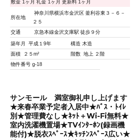
敷金
1ヶ月
礼金
1ヶ月
更新料
1ヶ月
神奈川県横浜市金沢区 釜利谷東３－６－
所在地
２５
交通
京急本線金沢文庫駅 徒歩９分
築年月
平成１9年
構造
木造
面積
２５m²
階数
地上 ２階
物件番号
g-18
サンモール 満室御礼申し上げます
★来春卒業予定者入居中★ﾊﾞｽ・ﾄｲﾚ
別★管理費なし★ﾈｯﾄ＋Wi-Fi無料★
室内洗濯機置場★TVｲﾝﾀｰﾎﾝ(録画機
能付)★脱衣ｽﾍﾟｰｽ★ｷｯﾁﾝｽﾍﾟｰｽ広い★