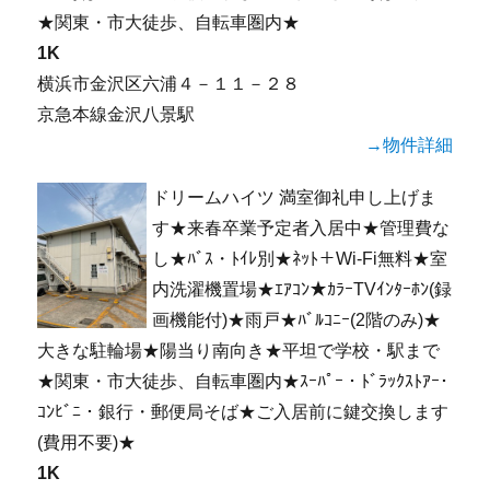
★関東・市大徒歩、自転車圏内★
1K
横浜市金沢区六浦４－１１－２８
京急本線金沢八景駅
→物件詳細
ドリームハイツ 満室御礼申し上げま
す★来春卒業予定者入居中★管理費な
し★ﾊﾞｽ・ﾄｲﾚ別★ﾈｯﾄ＋Wi-Fi無料★室
内洗濯機置場★ｴｱｺﾝ★ｶﾗｰTVｲﾝﾀｰﾎﾝ(録
画機能付)★雨戸★ﾊﾞﾙｺﾆｰ(2階のみ)★
大きな駐輪場★陽当り南向き★平坦で学校・駅まで
★関東・市大徒歩、自転車圏内★ｽｰﾊﾟｰ・ﾄﾞﾗｯｸｽﾄｱｰ･
ｺﾝﾋﾞﾆ・銀行・郵便局そば★ご入居前に鍵交換します
(費用不要)★
1K