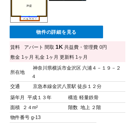
物件の詳細を見る
1K
賃料
アパート
間取
共益費・管理費
0円
敷金
1ヶ月
礼金
1ヶ月
更新料
1ヶ月
神奈川県横浜市金沢区 六浦４－１９－２
所在地
４
交通
京急本線金沢八景駅 徒歩１２分
築年月
平成１３年
構造
軽量鉄骨
面積
２４m²
階数
地上 ２階
物件番号
g-13