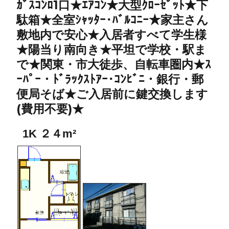
ｶﾞｽｺﾝﾛ1口★ｴｱｺﾝ★大型ｸﾛｰｾﾞｯﾄ★下
駄箱★全室ｼｬｯﾀｰ･ﾊﾞﾙｺﾆｰ★家主さん
敷地内で安心★入居者すべて学生様
★陽当り南向き★平坦で学校・駅ま
で★関東・市大徒歩、自転車圏内★ｽ
ｰﾊﾟｰ・ﾄﾞﾗｯｸｽﾄｱｰ･ｺﾝﾋﾞﾆ・銀行・郵
便局そば★ご入居前に鍵交換します
(費用不要)★
1K ２４m²