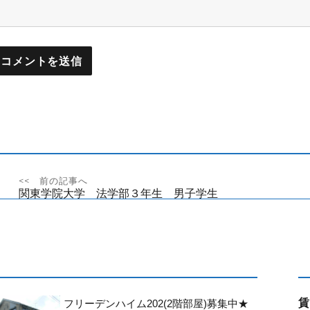
<< 前の記事へ
投
前
関東学院大学 法学部３年生 男子学生
の
稿
投
稿:
ナ
ビ
賃
ゲ
フリーデンハイム202(2階部屋)募集中★