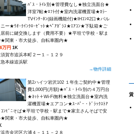
ﾊﾞｽ・ﾄｲﾚ別★管理費なし★独立洗面台★
ー
洋室7帖★ﾛﾌﾄ付★室内洗濯機置場★ｶﾗｰ
TVｲﾝﾀｰﾎﾝ(録画機能付)★IHｺﾝﾛ2口★バル
シ
ニー★ｳｵｰｸｲﾝｸﾛｰｾﾞｯﾄ★ﾍﾟｱｶﾞﾗｽ★ｴｱｺﾝ★下駄箱★ご
入居前に鍵交換します（費用不要）★平坦で学校・駅ま
ョ
で★関東・市大徒歩、自転車圏内★
ン
.6万円
1K
横須賀市追浜本町２ー１－１２９
京急本線追浜駅
→物件詳細
第2ハイツ岩沢102 １年生ご契約中★管理
費1,000円(月額)★ﾊﾞｽ・ﾄｲﾚ別の４万円台
賃
★ﾈｯﾄ＋Wi-Fi無料★独立洗面台★室内洗
濯機置場★エアコン★ｽｰﾊﾟｰ・ﾄﾞﾗｯｸｽﾄｱ
ｰ･ｺﾝﾋﾞﾆそば★平坦で学校・駅まで★家主さんそばで安
心★関東・市大徒歩、自転車圏内★
K
横浜市金沢区六浦４－１１－２８