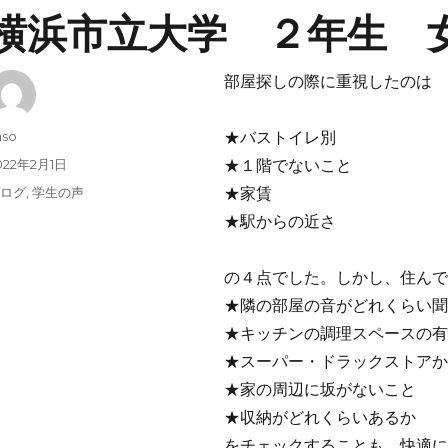
横浜市立大学 ２年生 
部屋探しの際に重視したのは
投
aso
★バストイレ別
稿
投
022年2月1日
★１階でないこと
者
稿
カ
ブログ
,
学生の声
★家賃
:
テ
★駅からの近さ
ゴ
リ
ー
の４点でした。しかし、住ん
★隣の部屋の音がどれくらい
★キッチンの調理スペースの
★スーパー・ドラックストア
★家の周辺に坂がないこと
★収納がどれくらいあるか
をチェックすることも、快適