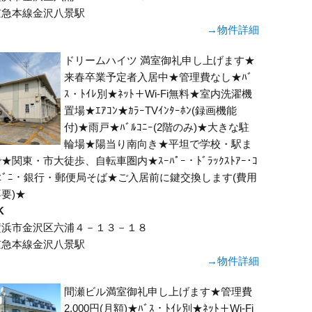
京急本線金沢八景駅
→物件詳細
ドリームハイツ 満室御礼申し上げます★
来春卒業予定者入居中★管理費なし★ﾊﾞ
ｽ・ﾄｲﾚ別★ﾈｯﾄ＋Wi-Fi無料★室内洗濯機
置場★ｴｱｺﾝ★ｶﾗｰTVｲﾝﾀｰﾎﾝ(録画機能
付)★雨戸★ﾊﾞﾙｺﾆｰ(2階のみ)★大きな駐
輪場★陽当り南向き★平坦で学校・駅ま
★関東・市大徒歩、自転車圏内★ｽｰﾊﾟｰ・ﾄﾞﾗｯｸｽﾄｱｰ･ｺ
ﾝﾋﾞﾆ・銀行・郵便局そば★ご入居前に鍵交換します(費用
要)★
K
横浜市金沢区六浦４－１３－１８
京急本線金沢八景駅
→物件詳細
間瀬ビル満室御礼申し上げます★管理費
2,000円(月額)★ﾊﾞｽ・ﾄｲﾚ別★ﾈｯﾄ＋Wi-Fi