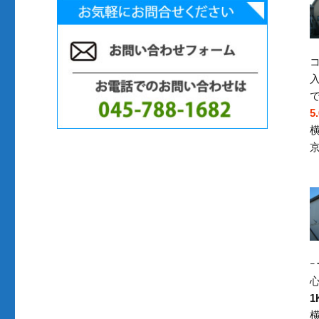
コ
5
1