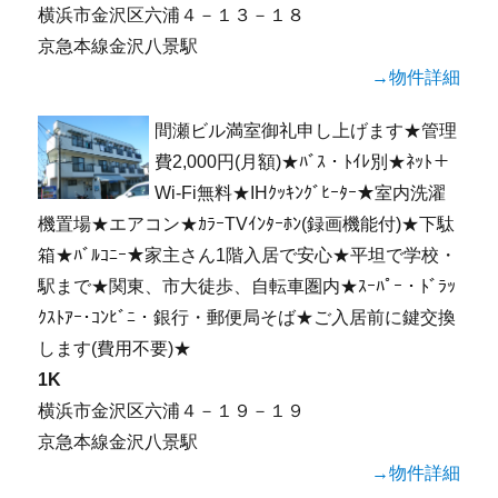
横浜市金沢区六浦４－１３－１８
京急本線金沢八景駅
→物件詳細
間瀬ビル満室御礼申し上げます★管理
費2,000円(月額)★ﾊﾞｽ・ﾄｲﾚ別★ﾈｯﾄ＋
Wi-Fi無料★IHｸｯｷﾝｸﾞﾋｰﾀｰ★室内洗濯
機置場★エアコン★ｶﾗｰTVｲﾝﾀｰﾎﾝ(録画機能付)★下駄
箱★ﾊﾞﾙｺﾆｰ★家主さん1階入居で安心★平坦で学校・
駅まで★関東、市大徒歩、自転車圏内★ｽｰﾊﾟｰ・ﾄﾞﾗｯ
ｸｽﾄｱｰ･ｺﾝﾋﾞﾆ・銀行・郵便局そば★ご入居前に鍵交換
します(費用不要)★
1K
横浜市金沢区六浦４－１９－１９
京急本線金沢八景駅
→物件詳細