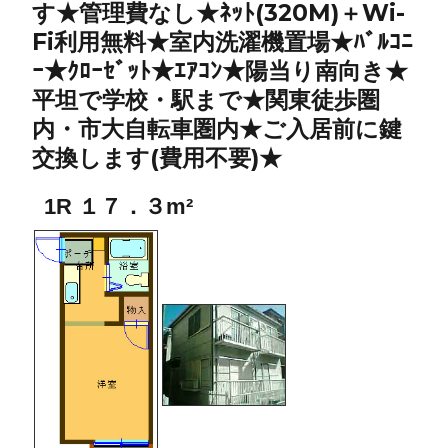
す★管理費なし★ﾈｯﾄ(320M)＋Wi-
Fi利用無料★室内洗濯機置場★ﾊﾞﾙｺﾆ
ｰ★ｸﾛｰｾﾞｯﾄ★ｴｱｺﾝ★陽当り南向き★
平坦で学校・駅まで★関東徒歩圏
内・市大自転車圏内★ご入居前に鍵
交換します(費用不要)★
1R １７．３m²