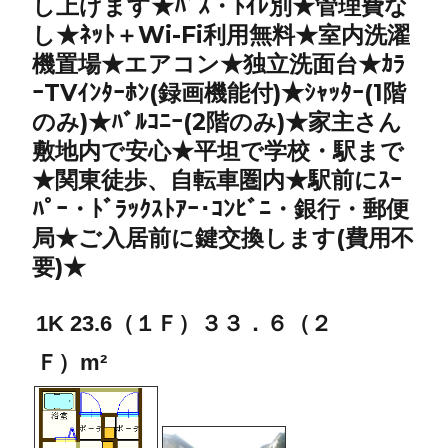
し上げます★ﾊﾞｽ・ﾄｲﾚ別★管理費な
し★ﾈｯﾄ＋Wi-Fi利用無料★室内洗濯
機置場★エアコン★独立洗面台★ｶﾗ
ｰTVｲﾝﾀｰﾎﾝ(録画機能付)★ｼｬｯﾀｰ(1階
のみ)★ﾊﾞﾙｺﾆｰ(2階のみ)★家主さん
敷地内で安心★平坦で学校・駅まで
★関東徒歩、自転車圏内★駅前にｽｰ
ﾊﾟｰ・ﾄﾞﾗｯｸｽﾄｱｰ･ｺﾝﾋﾞﾆ・銀行・郵便
局★ご入居前に鍵交換します(費用不
要)★
1K 23.6（１Ｆ）３３．６（２
Ｆ）m²