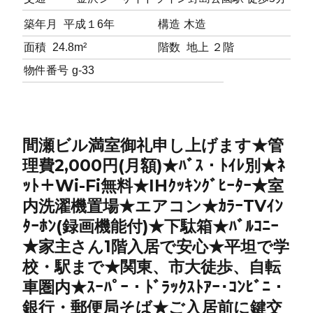
築年月
平成１6年
構造
木造
面積
24.8m²
階数
地上 ２階
物件番号
g-33
間瀬ビル満室御礼申し上げます★管
理費2,000円(月額)★ﾊﾞｽ・ﾄｲﾚ別★ﾈ
ｯﾄ＋Wi-Fi無料★IHｸｯｷﾝｸﾞﾋｰﾀｰ★室
内洗濯機置場★エアコン★ｶﾗｰTVｲﾝ
ﾀｰﾎﾝ(録画機能付)★下駄箱★ﾊﾞﾙｺﾆｰ
★家主さん1階入居で安心★平坦で学
校・駅まで★関東、市大徒歩、自転
車圏内★ｽｰﾊﾟｰ・ﾄﾞﾗｯｸｽﾄｱｰ･ｺﾝﾋﾞﾆ・
銀行・郵便局そば★ご入居前に鍵交