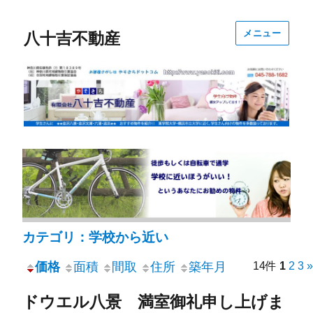
メニュー
八十吉不動産
カテゴリ：学校から近い
価格
面積
間取
住所
築年月
14件
1
2
3
»
ドウエル八景 満室御礼申し上げま