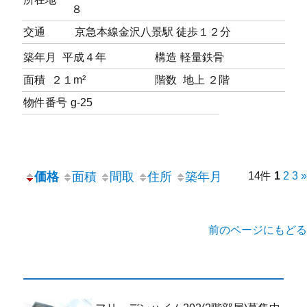
８
交通
京急本線金沢八景駅 徒歩１２分
築年月
平成４年
構造
軽量鉄骨
面積
２１m²
階数
地上 ２階
物件番号
g-25
価格
面積
間取
住所
築年月
14件
1
2
3
»
前のページにもどる