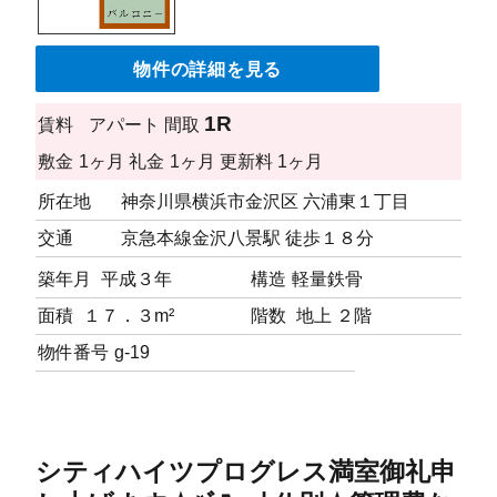
物件の詳細を見る
1R
賃料
アパート
間取
敷金
1ヶ月
礼金
1ヶ月
更新料
1ヶ月
所在地
神奈川県横浜市金沢区 六浦東１丁目
交通
京急本線金沢八景駅 徒歩１８分
築年月
平成３年
構造
軽量鉄骨
面積
１７．３m²
階数
地上 ２階
物件番号
g-19
シティハイツプログレス満室御礼申