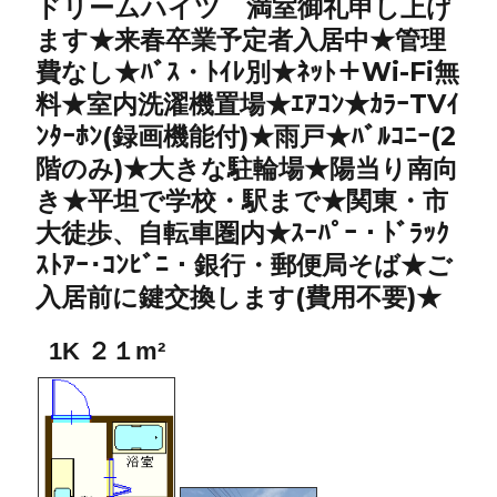
ドリームハイツ 満室御礼申し上げ
ます★来春卒業予定者入居中★管理
費なし★ﾊﾞｽ・ﾄｲﾚ別★ﾈｯﾄ＋Wi-Fi無
料★室内洗濯機置場★ｴｱｺﾝ★ｶﾗｰTVｲ
ﾝﾀｰﾎﾝ(録画機能付)★雨戸★ﾊﾞﾙｺﾆｰ(2
階のみ)★大きな駐輪場★陽当り南向
き★平坦で学校・駅まで★関東・市
大徒歩、自転車圏内★ｽｰﾊﾟｰ・ﾄﾞﾗｯｸ
ｽﾄｱｰ･ｺﾝﾋﾞﾆ・銀行・郵便局そば★ご
入居前に鍵交換します(費用不要)★
1K ２１m²