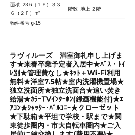
面積
23.6（１Ｆ）３３．
階数
地上 ２階
６（２Ｆ）m²
物件番号
g-15
ラヴィルーズ 満室御礼申し上げま
す★来春卒業予定者入居中★ﾊﾞｽ・ﾄｲ
ﾚ別★管理費なし★ﾈｯﾄ＋Wi-Fi利用
無料★洋室7.5帖★室内洗濯機置場★
独立洗面所★独立洗面台★追い焚き
給湯★ｶﾗｰTVｲﾝﾀｰﾎﾝ(録画機能付)★ｴ
ｱｺﾝ★ｼｬｯﾀｰ･ﾊﾞﾙｺﾆｰ★クローゼット
★下駄箱★平坦で学校・駅まで★関
東徒歩圏内・市大自転車圏内★ご入
居前に鍵交換します(費用不要)★