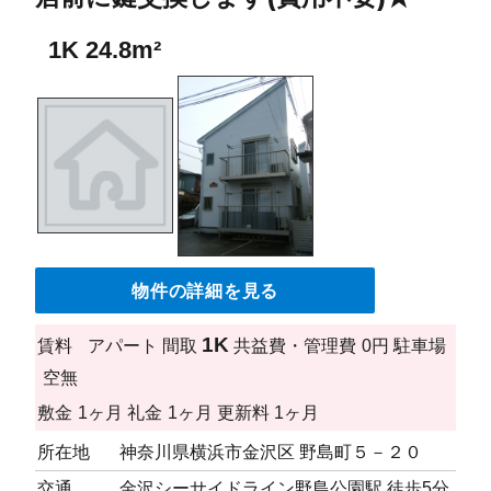
1K 24.8m²
物件の詳細を見る
1K
賃料
アパート
間取
共益費・管理費
0円
駐車場
空無
敷金
1ヶ月
礼金
1ヶ月
更新料
1ヶ月
所在地
神奈川県横浜市金沢区 野島町５－２０
交通
金沢シーサイドライン野島公園駅 徒歩5分