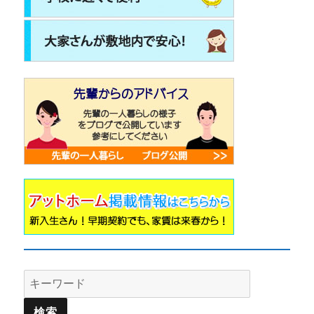
Search
for: