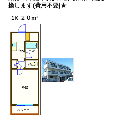
換します(費用不要)★
1K ２０m²