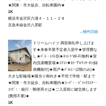
★関東・市大徒歩、自転車圏内★
1K
横浜市金沢区六浦４－１１－２８
京急本線金沢八景駅
→物件詳細
ドリームハイツ 満室御礼申し上げま
す★来春卒業予定者入居中★管理費な
し★ﾊﾞｽ・ﾄｲﾚ別★ﾈｯﾄ＋Wi-Fi無料★室
内洗濯機置場★ｴｱｺﾝ★ｶﾗｰTVｲﾝﾀｰﾎﾝ(録
画機能付)★雨戸★ﾊﾞﾙｺﾆｰ(2階のみ)★
大きな駐輪場★陽当り南向き★平坦で学校・駅まで
★関東・市大徒歩、自転車圏内★ｽｰﾊﾟｰ・ﾄﾞﾗｯｸｽﾄｱｰ･
ｺﾝﾋﾞﾆ・銀行・郵便局そば★ご入居前に鍵交換します
(費用不要)★
1K