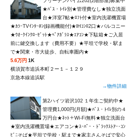
フリーデンハイム202(2階部屋)募集中
★ﾊﾞｽ・ﾄｲﾚ別★管理費なし★独立洗面
台★洋室7帖★ﾛﾌﾄ付★室内洗濯機置場
★ｶﾗｰTVｲﾝﾀｰﾎﾝ(録画機能付)★IHｺﾝﾛ2口★バルコニー
★ｳｵｰｸｲﾝｸﾛｰｾﾞｯﾄ★ﾍﾟｱｶﾞﾗｽ★ｴｱｺﾝ★下駄箱★ご入居
前に鍵交換します（費用不要）★平坦で学校・駅ま
で★関東・市大徒歩、自転車圏内★
5.6万円
1K
横須賀市追浜本町２ー１－１２９
京急本線追浜駅
→物件詳細
第2ハイツ岩沢102 １年生ご契約中★
管理費1,000円(月額)★ﾊﾞｽ・ﾄｲﾚ別の４
万円台★ﾈｯﾄ＋Wi-Fi無料★独立洗面台
★室内洗濯機置場★エアコン★ｽｰﾊﾟｰ・ﾄﾞﾗｯｸｽﾄｱｰ･ｺﾝ
ﾋﾞﾆそば★平坦で学校・駅まで★家主さんそばで安心