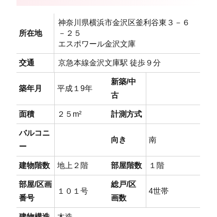
神奈川県横浜市金沢区釜利谷東３－６
所在地
－２５
エスポワール金沢文庫
交通
京急本線金沢文庫駅 徒歩９分
新築/中
築年月
平成１9年
古
面積
２５m²
計測方式
バルコニ
向き
南
ー
建物階数
地上２階
部屋階数
１階
部屋/区画
総戸/区
１０１号
4世帯
番号
画数
建物構造
木造