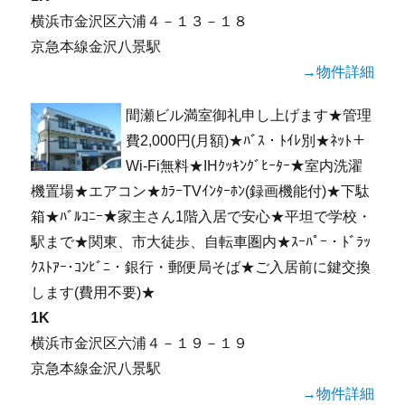
横浜市金沢区六浦４－１３－１８
京急本線金沢八景駅
→物件詳細
間瀬ビル満室御礼申し上げます★管理
費2,000円(月額)★ﾊﾞｽ・ﾄｲﾚ別★ﾈｯﾄ＋
Wi-Fi無料★IHｸｯｷﾝｸﾞﾋｰﾀｰ★室内洗濯
機置場★エアコン★ｶﾗｰTVｲﾝﾀｰﾎﾝ(録画機能付)★下駄
箱★ﾊﾞﾙｺﾆｰ★家主さん1階入居で安心★平坦で学校・
駅まで★関東、市大徒歩、自転車圏内★ｽｰﾊﾟｰ・ﾄﾞﾗｯ
ｸｽﾄｱｰ･ｺﾝﾋﾞﾆ・銀行・郵便局そば★ご入居前に鍵交換
します(費用不要)★
1K
横浜市金沢区六浦４－１９－１９
京急本線金沢八景駅
→物件詳細