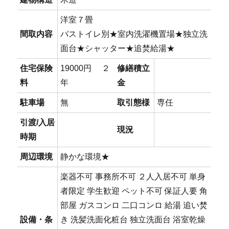
洋室７畳
間取内容
バストイレ別★室内洗濯機置場★独立洗
面台★シャッター★追焚給湯★
住宅保険
19000円 ２
修繕積立
料
年
金
駐車場
無
取引態様
専任
引渡/入居
現況
時期
周辺環境
静かな環境★
楽器不可 事務所不可 ２人入居不可 単身
者限定 学生歓迎 ペット不可 保証人要 角
部屋 ガスコンロ 二口コンロ 給湯 追い焚
設備・条
き 洗髪洗面化粧台 独立洗面台 浴室乾燥