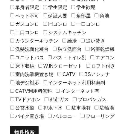
単身者限定
学生限定
学生歓迎
ペット不可
保証人要
角部屋
角地
ガスコンロ
IHコンロ
一口コンロ
二口コンロ
システムキッチン
カウンターキッチン
給湯
追い焚き
洗髪洗面化粧台
独立洗面台
浴室乾燥機
ユニットバス
バス・トイレ別
エアコン
床下収納
W.INクローゼット
ロフト付き
室内洗濯機置き場
CATV
BSアンテナ
地デジ対応
インターネット利用料無料
CATV利用料無料
インターネット有
TVドアホン
都市ガス
プロパンガス
公営水道
排水下水
駐車場有
駐輪場
バイク置き場
バルコニー
フローリング