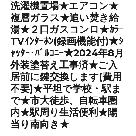
洗濯機置場★エアコン★
複層ガラス★追い焚き給
湯★２口ガスコンロ★ｶﾗｰ
TVｲﾝﾀｰﾎﾝ(録画機能付)★ｼ
ｬｯﾀｰ･ﾊﾞﾙｺﾆｰ★2024年8月
外装塗替え工事済★ご入
居前に鍵交換します(費用
不要)★平坦で学校・駅ま
で★市大徒歩、自転車圏
内★駅周り生活便利★陽
当り南向き★