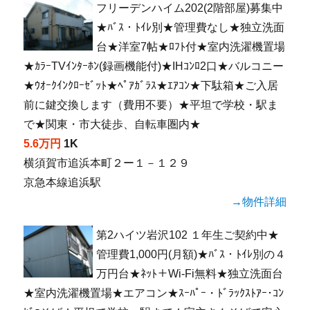
フリーデンハイム202(2階部屋)募集中
★ﾊﾞｽ・ﾄｲﾚ別★管理費なし★独立洗面
台★洋室7帖★ﾛﾌﾄ付★室内洗濯機置場
★ｶﾗｰTVｲﾝﾀｰﾎﾝ(録画機能付)★IHｺﾝﾛ2口★バルコニー
★ｳｵｰｸｲﾝｸﾛｰｾﾞｯﾄ★ﾍﾟｱｶﾞﾗｽ★ｴｱｺﾝ★下駄箱★ご入居
前に鍵交換します（費用不要）★平坦で学校・駅ま
で★関東・市大徒歩、自転車圏内★
5.6万円
1K
横須賀市追浜本町２ー１－１２９
京急本線追浜駅
→物件詳細
第2ハイツ岩沢102 １年生ご契約中★
管理費1,000円(月額)★ﾊﾞｽ・ﾄｲﾚ別の４
万円台★ﾈｯﾄ＋Wi-Fi無料★独立洗面台
★室内洗濯機置場★エアコン★ｽｰﾊﾟｰ・ﾄﾞﾗｯｸｽﾄｱｰ･ｺﾝ