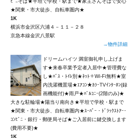
ﾋﾞﾆそば★平坦で学校・駅まで★家主さんそばで安心
★関東・市大徒歩、自転車圏内★
1K
横浜市金沢区六浦４－１１－２８
京急本線金沢八景駅
→物件詳細
ドリームハイツ 満室御礼申し上げま
す★来春卒業予定者入居中★管理費な
し★ﾊﾞｽ・ﾄｲﾚ別★ﾈｯﾄ＋Wi-Fi無料★室
内洗濯機置場★ｴｱｺﾝ★ｶﾗｰTVｲﾝﾀｰﾎﾝ(録
画機能付)★雨戸★ﾊﾞﾙｺﾆｰ(2階のみ)★
大きな駐輪場★陽当り南向き★平坦で学校・駅まで
★関東・市大徒歩、自転車圏内★ｽｰﾊﾟｰ・ﾄﾞﾗｯｸｽﾄｱｰ･
ｺﾝﾋﾞﾆ・銀行・郵便局そば★ご入居前に鍵交換します
(費用不要)★
1K