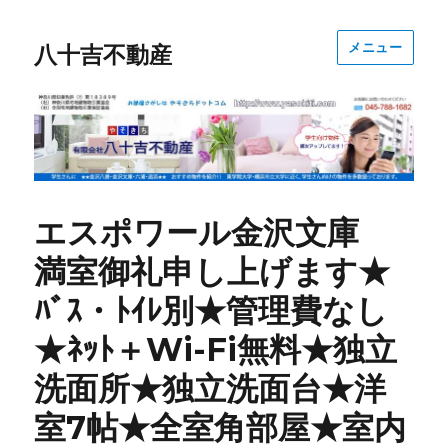
メニュー
八十吉不動産
エスポワール金沢文庫
満室御礼申し上げます★
ﾊﾞｽ・ﾄｲﾚ別★管理費なし
★ﾈｯﾄ＋Wi-Fi無料★独立
洗面所★独立洗面台★洋
室7帖★全室角部屋★室内