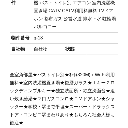
件
機 バス・トイレ別 エアコン 室内洗濯機
置き場 CATV CATV利用料無料 TVドア
ホン 都市ガス 公営水道 排水下水 駐輪場
バルコニー
物件番号
g-18
自社物
自社物
状態
全室角部屋★バストイレ別★ﾈｯﾄ(320M)＋Wi-Fi利用
無料★室内洗濯機置き場★複層ガラス★１キー２ロ
ックディンプルキー★独立洗面所・独立洗面台★追
い炊き給湯★２口ガスコンロ★ＴＶドアホン★シャ
ッター★学校・駅まで平坦★スーパー・ドラックス
トア・コンビニ駅まわりあり★もちろん社会人様も
歓迎★