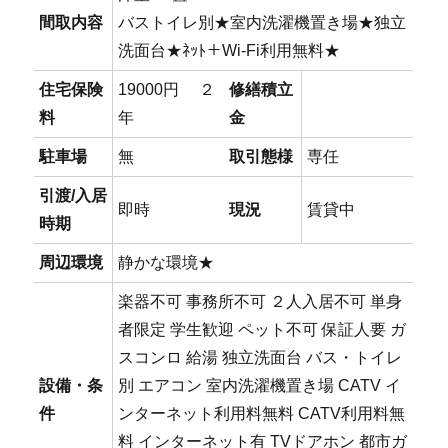
間取内容
バストイレ別★室内洗濯機置き場★独立
洗面台★ﾈｯﾄ＋Wi-Fi利用無料★
住宅保険
19000円 ２
修繕積立
料
年
金
駐車場
無
取引態様
専任
引渡/入居
即時
現況
賃貸中
時期
周辺環境
静かな環境★
楽器不可 事務所不可 ２人入居不可 単身
者限定 学生歓迎 ペット不可 保証人要 ガ
スコンロ 給湯 独立洗面台 バス・トイレ
設備・条
別 エアコン 室内洗濯機置き場 CATV イ
件
ンターネット利用料無料 CATV利用料無
料 インターネット有 TVドアホン 都市ガ