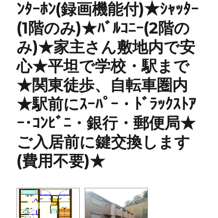
ﾝﾀｰﾎﾝ(録画機能付)★ｼｬｯﾀｰ
(1階のみ)★ﾊﾞﾙｺﾆｰ(2階の
み)★家主さん敷地内で安
心★平坦で学校・駅まで
★関東徒歩、自転車圏内
★駅前にｽｰﾊﾟｰ・ﾄﾞﾗｯｸｽﾄｱ
ｰ･ｺﾝﾋﾞﾆ・銀行・郵便局★
ご入居前に鍵交換します
(費用不要)★