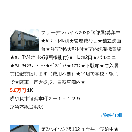
フリーデンハイム202(2階部屋)募集中
★ﾊﾞｽ・ﾄｲﾚ別★管理費なし★独立洗面
台★洋室7帖★ﾛﾌﾄ付★室内洗濯機置場
★ｶﾗｰTVｲﾝﾀｰﾎﾝ(録画機能付)★IHｺﾝﾛ2口★バルコニー
★ｳｵｰｸｲﾝｸﾛｰｾﾞｯﾄ★ﾍﾟｱｶﾞﾗｽ★ｴｱｺﾝ★下駄箱★ご入居
前に鍵交換します（費用不要）★平坦で学校・駅ま
で★関東・市大徒歩、自転車圏内★
5.6万円
1K
横須賀市追浜本町２ー１－１２９
京急本線追浜駅
→物件詳細
第2ハイツ岩沢102 １年生ご契約中★