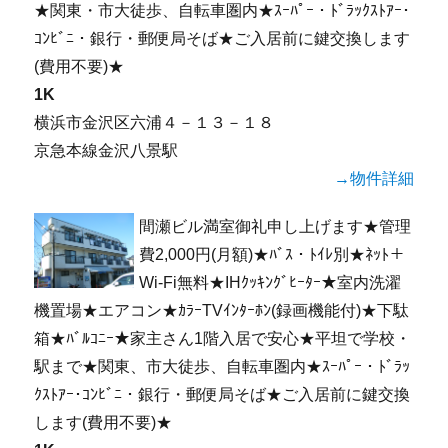
★関東・市大徒歩、自転車圏内★ｽｰﾊﾟｰ・ﾄﾞﾗｯｸｽﾄｱｰ･
ｺﾝﾋﾞﾆ・銀行・郵便局そば★ご入居前に鍵交換します
(費用不要)★
1K
横浜市金沢区六浦４－１３－１８
京急本線金沢八景駅
→物件詳細
間瀬ビル満室御礼申し上げます★管理
費2,000円(月額)★ﾊﾞｽ・ﾄｲﾚ別★ﾈｯﾄ＋
Wi-Fi無料★IHｸｯｷﾝｸﾞﾋｰﾀｰ★室内洗濯
機置場★エアコン★ｶﾗｰTVｲﾝﾀｰﾎﾝ(録画機能付)★下駄
箱★ﾊﾞﾙｺﾆｰ★家主さん1階入居で安心★平坦で学校・
駅まで★関東、市大徒歩、自転車圏内★ｽｰﾊﾟｰ・ﾄﾞﾗｯ
ｸｽﾄｱｰ･ｺﾝﾋﾞﾆ・銀行・郵便局そば★ご入居前に鍵交換
します(費用不要)★