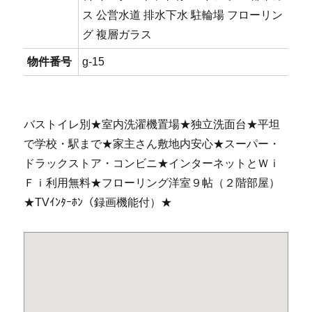
ス 公営水道 排水下水 駐輪場 フローリン
グ 複層ガラス
物件番号
g-15
バストイレ別★室内洗濯機置場★独立洗面台★平坦
で学校・駅まで★家主さん敷地内安心★スーパー・
ドラックストア・コンビニ★インターネットとＷｉ
Ｆｉ利用無料★フローリング洋室９帖（２階部屋）
★TVｲﾝﾀｰﾎﾝ（録画機能付）★