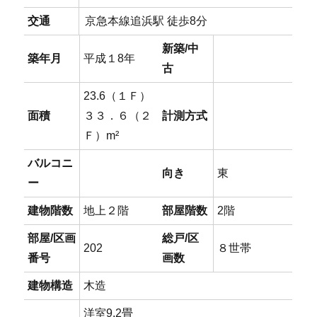
交通
京急本線追浜駅 徒歩8分
新築/中
築年月
平成１8年
古
23.6（１Ｆ）
面積
３３．６（２
計測方式
Ｆ）m²
バルコニ
向き
東
ー
建物階数
地上２階
部屋階数
2階
部屋/区画
総戸/区
202
８世帯
番号
画数
建物構造
木造
洋室9.2畳