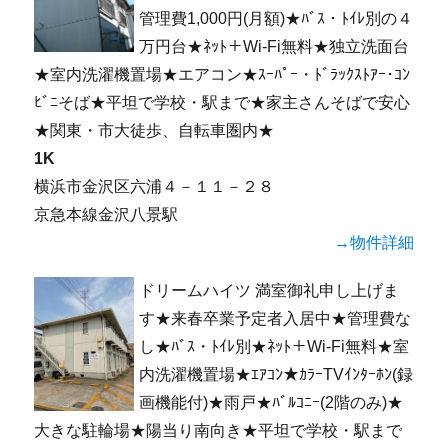
管理費1,000円(月額)★ﾊﾞｽ・ﾄｲﾚ別の４
万円台★ﾈｯﾄ＋Wi-Fi無料★独立洗面台
★室内洗濯機置場★エアコン★ｽｰﾊﾟｰ・ﾄﾞﾗｯｸｽﾄｱｰ･ｺﾝ
ﾋﾞﾆそば★平坦で学校・駅まで★家主さんそばで安心
★関東・市大徒歩、自転車圏内★
1K
横浜市金沢区六浦４－１１－２８
京急本線金沢八景駅
→物件詳細
ドリームハイツ 満室御礼申し上げま
す★来春卒業予定者入居中★管理費な
し★ﾊﾞｽ・ﾄｲﾚ別★ﾈｯﾄ＋Wi-Fi無料★室
内洗濯機置場★ｴｱｺﾝ★ｶﾗｰTVｲﾝﾀｰﾎﾝ(録
画機能付)★雨戸★ﾊﾞﾙｺﾆｰ(2階のみ)★
大きな駐輪場★陽当り南向き★平坦で学校・駅まで