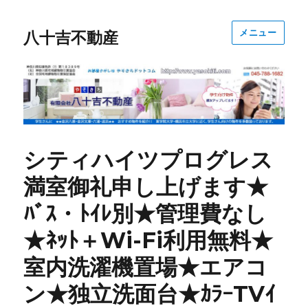
メニュー
八十吉不動産
シティハイツプログレス
満室御礼申し上げます★
ﾊﾞｽ・ﾄｲﾚ別★管理費なし
★ﾈｯﾄ＋Wi-Fi利用無料★
室内洗濯機置場★エアコ
ン★独立洗面台★ｶﾗｰTVｲ