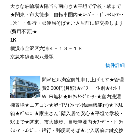
大きな駐輪場★陽当り南向き★平坦で学校・駅まで
★関東・市大徒歩、自転車圏内★ｽｰﾊﾟｰ・ﾄﾞﾗｯｸｽﾄｱｰ･
ｺﾝﾋﾞﾆ・銀行・郵便局そば★ご入居前に鍵交換します
(費用不要)★
1K
横浜市金沢区六浦４－１３－１８
京急本線金沢八景駅
→物件詳細
間瀬ビル満室御礼申し上げます★管理
費2,000円(月額)★ﾊﾞｽ・ﾄｲﾚ別★ﾈｯﾄ＋
Wi-Fi無料★IHｸｯｷﾝｸﾞﾋｰﾀｰ★室内洗濯
機置場★エアコン★ｶﾗｰTVｲﾝﾀｰﾎﾝ(録画機能付)★下駄
箱★ﾊﾞﾙｺﾆｰ★家主さん1階入居で安心★平坦で学校・
駅まで★関東、市大徒歩、自転車圏内★ｽｰﾊﾟｰ・ﾄﾞﾗｯ
ｸｽﾄｱｰ･ｺﾝﾋﾞﾆ・銀行・郵便局そば★ご入居前に鍵交換