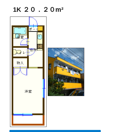
1K ２０．２０m²