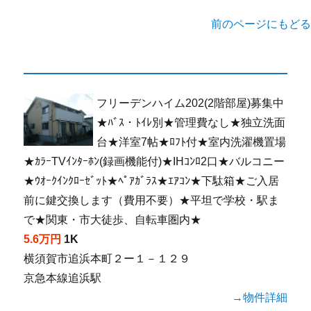
前のページにもどる
フリーデンハイム202(2階部屋)募集中
★ﾊﾞｽ・ﾄｲﾚ別★管理費なし★独立洗面
台★洋室7帖★ﾛﾌﾄ付★室内洗濯機置場
★ｶﾗｰTVｲﾝﾀｰﾎﾝ(録画機能付)★IHｺﾝﾛ2口★バルコニー
★ｳｵｰｸｲﾝｸﾛｰｾﾞｯﾄ★ﾍﾟｱｶﾞﾗｽ★ｴｱｺﾝ★下駄箱★ご入居
前に鍵交換します（費用不要）★平坦で学校・駅ま
で★関東・市大徒歩、自転車圏内★
5.6万円
1K
横須賀市追浜本町２ー１－１２９
京急本線追浜駅
→物件詳細