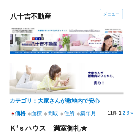
メニュー
八十吉不動産
カテゴリ：大家さんが敷地内で安心
価格
面積
間取
住所
築年月
11件
1
2
3
»
Ｋ‘ｓハウス 満室御礼★