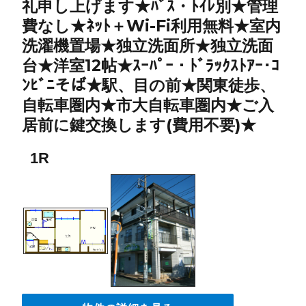
礼申し上げます★ﾊﾞｽ・ﾄｲﾚ別★管理
費なし★ﾈｯﾄ＋Wi-Fi利用無料★室内
洗濯機置場★独立洗面所★独立洗面
台★洋室12帖★ｽｰﾊﾟｰ・ﾄﾞﾗｯｸｽﾄｱｰ･ｺ
ﾝﾋﾞﾆそば★駅、目の前★関東徒歩、
自転車圏内★市大自転車圏内★ご入
居前に鍵交換します(費用不要)★
1R