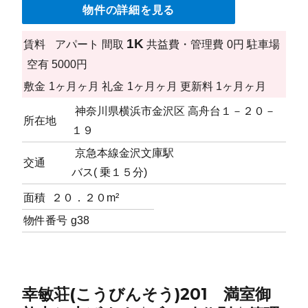
物件の詳細を見る
1K
賃料
アパート
間取
共益費・管理費
0円
駐車場
空有 5000円
敷金
1ヶ月ヶ月
礼金
1ヶ月ヶ月
更新料
1ヶ月ヶ月
神奈川県横浜市金沢区 高舟台１－２０－
所在地
１９
京急本線金沢文庫駅
交通
バス( 乗１５分)
面積
２０．２０m²
物件番号
g38
幸敏荘(こうびんそう)201 満室御