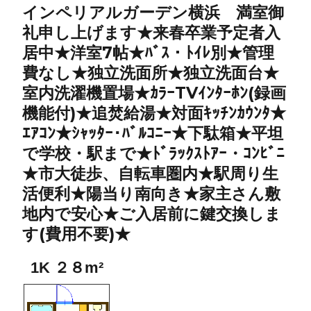
インペリアルガーデン横浜 満室御
礼申し上げます★来春卒業予定者入
居中★洋室7帖★ﾊﾞｽ・ﾄｲﾚ別★管理
費なし★独立洗面所★独立洗面台★
室内洗濯機置場★ｶﾗｰTVｲﾝﾀｰﾎﾝ(録画
機能付)★追焚給湯★対面ｷｯﾁﾝｶｳﾝﾀ★
ｴｱｺﾝ★ｼｬｯﾀｰ･ﾊﾞﾙｺﾆｰ★下駄箱★平坦
で学校・駅まで★ﾄﾞﾗｯｸｽﾄｱｰ・ｺﾝﾋﾞﾆ
★市大徒歩、自転車圏内★駅周り生
活便利★陽当り南向き★家主さん敷
地内で安心★ご入居前に鍵交換しま
す(費用不要)★
1K ２８m²