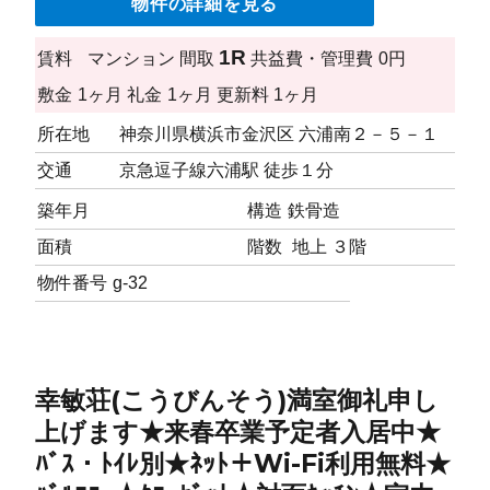
物件の詳細を見る
1R
賃料
マンション
間取
共益費・管理費
0円
敷金
1ヶ月
礼金
1ヶ月
更新料
1ヶ月
所在地
神奈川県横浜市金沢区 六浦南２－５－１
交通
京急逗子線六浦駅 徒歩１分
築年月
構造
鉄骨造
面積
階数
地上 ３階
物件番号
g-32
幸敏荘(こうびんそう)満室御礼申し
上げます★来春卒業予定者入居中★
ﾊﾞｽ・ﾄｲﾚ別★ﾈｯﾄ＋Wi-Fi利用無料★