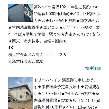
第2ハイツ岩沢102 １年生ご契約中★
管理費1,000円(月額)★ﾊﾞｽ・ﾄｲﾚ別の４
万円台★ﾈｯﾄ＋Wi-Fi無料★独立洗面台
★室内洗濯機置場★エアコン★ｽｰﾊﾟｰ・ﾄﾞﾗｯｸｽﾄｱｰ･ｺﾝ
ﾋﾞﾆそば★平坦で学校・駅まで★家主さんそばで安心
★関東・市大徒歩、自転車圏内★
1K
横浜市金沢区六浦４－１１－２８
京急本線金沢八景駅
→物件詳細
ドリームハイツ 満室御礼申し上げま
す★来春卒業予定者入居中★管理費な
し★ﾊﾞｽ・ﾄｲﾚ別★ﾈｯﾄ＋Wi-Fi無料★室
内洗濯機置場★ｴｱｺﾝ★ｶﾗｰTVｲﾝﾀｰﾎﾝ(録
画機能付)★雨戸★ﾊﾞﾙｺﾆｰ(2階のみ)★