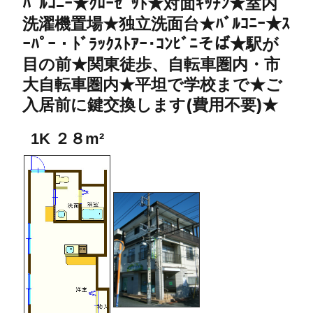
ﾊﾞﾙｺﾆｰ★ｸﾛｰｾﾞｯﾄ★対面ｷｯﾁﾝ★室内
洗濯機置場★独立洗面台★ﾊﾞﾙｺﾆｰ★ｽ
ｰﾊﾟｰ・ﾄﾞﾗｯｸｽﾄｱｰ･ｺﾝﾋﾞﾆそば★駅が
目の前★関東徒歩、自転車圏内・市
大自転車圏内★平坦で学校まで★ご
入居前に鍵交換します(費用不要)★
1K ２８m²