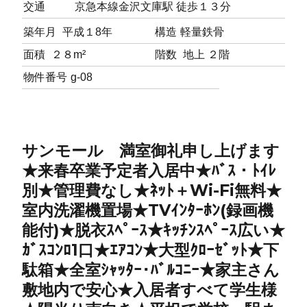
交通
京急本線金沢文庫駅 徒歩１３分
築年月
平成１8年
構造
軽量鉄骨
面積
２８m²
階数
地上 ２階
物件番号
g-08
サンモール 満室御礼申し上げます
★来春卒業予定者入居中★ﾊﾞｽ・ﾄｲﾚ
別★管理費なし★ﾈｯﾄ＋Wi-Fi無料★
室内洗濯機置場★TVｲﾝﾀｰﾎﾝ(録画機
能付)★脱衣ｽﾍﾟｰｽ★ｷｯﾁﾝｽﾍﾟｰｽ広い★
ｶﾞｽｺﾝﾛ1口★ｴｱｺﾝ★大型ｸﾛｰｾﾞｯﾄ★下
駄箱★全室ｼｬｯﾀｰ･ﾊﾞﾙｺﾆｰ★家主さん
敷地内で安心★入居者すべて学生様