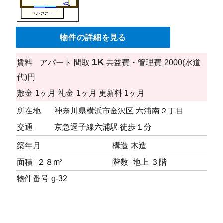
物件の詳細を見る
1K
賃料
アパート
間取
共益費・管理費
2000(水道
代)円
敷金
1ヶ月
礼金
1ヶ月
更新料
1ヶ月
所在地
神奈川県横浜市金沢区 六浦南２丁目
交通
京急逗子線六浦駅 徒歩１分
築年月
構造
木造
面積
２８m²
階数
地上 ３階
物件番号
g-32