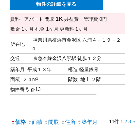
物件の詳細を見る
1K
賃料
アパート
間取
共益費・管理費
0円
敷金
1ヶ月
礼金
1ヶ月
更新料
1ヶ月
神奈川県横浜市金沢区 六浦４－１９－２
所在地
４
交通
京急本線金沢八景駅 徒歩１２分
築年月
平成１３年
構造
軽量鉄骨
面積
２４m²
階数
地上 ２階
物件番号
g-13
価格
面積
間取
住所
築年月
11件
1
2
3
»