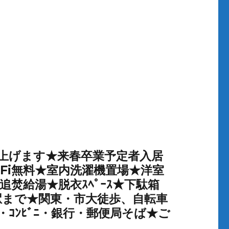
上げます★来春卒業予定者入居
i-Fi無料★室内洗濯機置場★洋室
ｺﾝ★追焚給湯★脱衣ｽﾍﾟｰｽ★下駄箱
校・駅まで★関東・市大徒歩、自転車
ｱｰ・ｺﾝﾋﾞﾆ・銀行・郵便局そば★ご