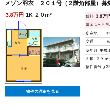
メゾン羽衣 ２０１号（２階角部屋）募
3.8万円
1K ２０m²
3.8万
賃料
敷金
1ヶ月
礼
所在地
交通
築年月
平成
面積
２０m²
物件番号
g-2
物件の詳細を見る