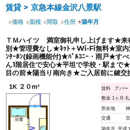
賃貸 > 京急本線金沢八景駅
価格
面積
間取
住所
築年月
ＴＭハイツ 満室御礼申し上げます★来春卒
別★管理費なし★ﾈｯﾄ＋Wi-Fi無料★室
ﾝﾀｰﾎﾝ(録画機能付)★ﾊﾞﾙｺﾆｰ・雨戸★
ん1階居住で安心★平坦で学校・駅まで★関
目の前★陽当り南向き★ご入居前に鍵交換
1K ２０m²
賃料
アパー
敷金
1ヶ月
礼
所在地
交通
築年月
平成