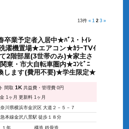
13件
«
1
2
3
»
業予定者入居中★ﾊﾞｽ・ﾄｲﾚ
内洗濯機置場★エアコン★ｶﾗｰTVｲ
すべて2階部屋(3世帯のみ)★家主さ
東・市大自転車圏内★ｺﾝﾋﾞﾆ
します(費用不要)★学生限定★
1K
ト
間取
共益費・管理費
0円
金
1ヶ月
更新料
1ヶ月
神奈川県横浜市金沢区 大道２－５－７
京急本線金沢八景駅 徒歩１８分
１１年
構造
鉄骨造