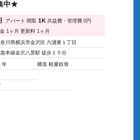
集中★
円
1K
アパート
間取
共益費・管理費
0円
金
1ヶ月
更新料
1ヶ月
神奈川県横浜市金沢区 六浦東１丁目
京急本線金沢八景駅 徒歩１５分
１年
構造
軽量鉄骨
2