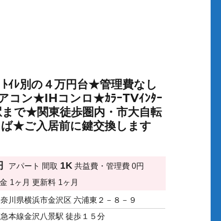
ｽ・ﾄｲﾚ別の４万円台★管理費なし
コン★IHコンロ★ｶﾗｰTVｲﾝﾀｰ
・駅まで★関東徒歩圏内・市大自転
局そば★ご入居前に鍵交換します
円
1K
アパート
間取
共益費・管理費
0円
金
1ヶ月
更新料
1ヶ月
神奈川県横浜市金沢区 六浦東２－８－９
京急本線金沢八景駅 徒歩１５分