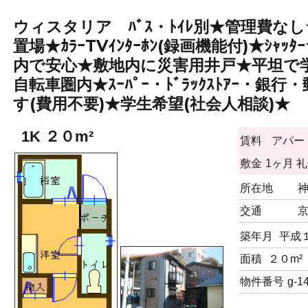
ウィスタリア ﾊﾞｽ・ﾄｲﾚ別★管理費なし★
置場★ｶﾗｰTVｲﾝﾀｰﾎﾝ(録画機能付)★ｼｬｯ
内で安心★敷地内に災害用井戸★平坦で
自転車圏内★ｽｰﾊﾟｰ・ﾄﾞﾗｯｸｽﾄｱｰ・
す(費用不要)★学生希望(社会人相談)★
1K ２０m²
賃料
アパー
敷金
1ヶ月
礼
所在地
交通
築年月
平成
面積
２０m²
物件番号
g-1