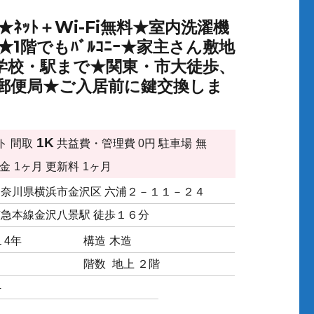
ﾈｯﾄ＋Wi-Fi無料★室内洗濯機
ﾀｰ★1階でもﾊﾞﾙｺﾆｰ★家主さん敷地
学校・駅まで★関東・市大徒歩、
銀行・郵便局★ご入居前に鍵交換しま
1K
ト
間取
共益費・管理費
0円
駐車場
無
金
1ヶ月
更新料
1ヶ月
神奈川県横浜市金沢区 六浦２－１１－２４
京急本線金沢八景駅 徒歩１６分
１4年
構造
木造
階数
地上 ２階
4