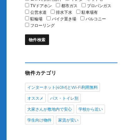
TVドアホン
都市ガス
プロパンガス
公営水道
排水下水
駐車場有
駐輪場
バイク置き場
バルコニー
フローリング
物件カテゴリ
インターネット(40M)とWi-Fi利用無料
オススメ
バス・トイレ別
大家さんが敷地内で安心
学校から近い
学生向け物件
家賃が安い