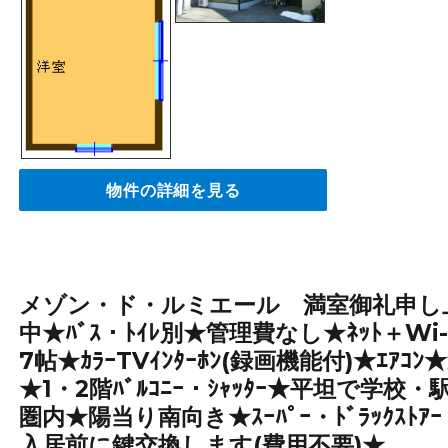
物件の詳細を見る
メゾン・ド・ルミエール 満室御礼申し
中★ﾊﾞｽ・ﾄｲﾚ別★管理費なし★ﾈｯﾄ＋W
7帖★ｶﾗｰTVｲﾝﾀｰﾎﾝ(録画機能付)★ｴｱ
★1・2階ﾊﾞﾙｺﾆｰ・ｼｬｯﾀｰ★平坦で学
圏内★陽当り南向き★ｽｰﾊﾟｰ・ﾄﾞﾗｯｸｽﾄ
入居前に鍵交換します(費用不要)★