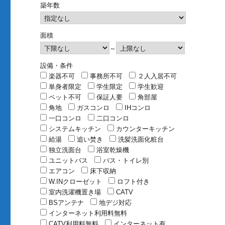
築年数
面積
～
設備・条件
楽器不可
事務所不可
２人入居不可
単身者限定
学生限定
学生歓迎
ペット不可
保証人要
角部屋
角地
ガスコンロ
IHコンロ
一口コンロ
二口コンロ
システムキッチン
カウンターキッチン
給湯
追い焚き
洗髪洗面化粧台
独立洗面台
浴室乾燥機
ユニットバス
バス・トイレ別
エアコン
床下収納
W.INクローゼット
ロフト付き
室内洗濯機置き場
CATV
BSアンテナ
地デジ対応
インターネット利用料無料
CATV利用料無料
インターネット有