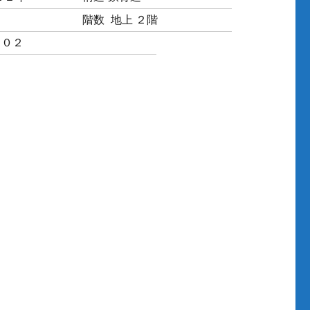
階数
地上 ２階
－０２