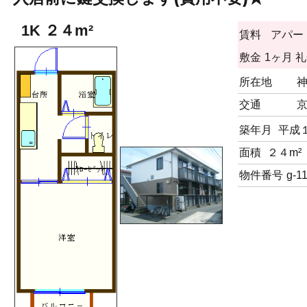
1K ２４m²
賃料
アパー
敷金
1ヶ月
礼
所在地
交通
京
築年月
平成
面積
２４m²
物件番号
g-1