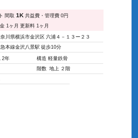
1K
ト
間取
共益費・管理費
0円
金
1ヶ月
更新料
1ヶ月
神奈川県横浜市金沢区 六浦４－１３ー２３
急本線金沢八景駅 徒歩10分
１2年
構造
軽量鉄骨
階数
地上 ２階
1