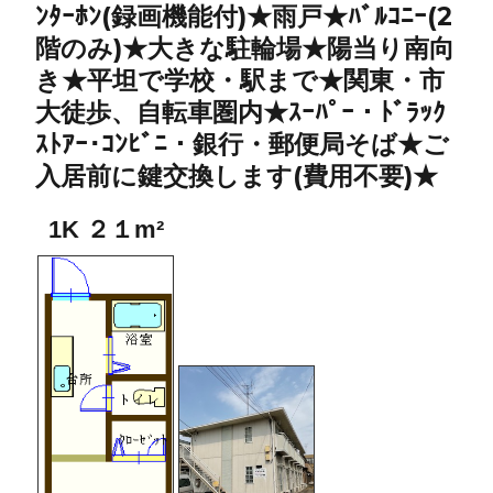
ﾝﾀｰﾎﾝ(録画機能付)★雨戸★ﾊﾞﾙｺﾆｰ(2
階のみ)★大きな駐輪場★陽当り南向
き★平坦で学校・駅まで★関東・市
大徒歩、自転車圏内★ｽｰﾊﾟｰ・ﾄﾞﾗｯｸ
ｽﾄｱｰ･ｺﾝﾋﾞﾆ・銀行・郵便局そば★ご
入居前に鍵交換します(費用不要)★
1K ２１m²