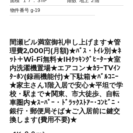
面積
１７．３m²
階数
地上 ２階
物件番号
g-19
間瀬ビル満室御礼申し上げます★管
理費2,000円(月額)★ﾊﾞｽ・ﾄｲﾚ別★ﾈ
ｯﾄ＋Wi-Fi無料★IHｸｯｷﾝｸﾞﾋｰﾀｰ★室
内洗濯機置場★エアコン★ｶﾗｰTVｲﾝ
ﾀｰﾎﾝ(録画機能付)★下駄箱★ﾊﾞﾙｺﾆｰ
★家主さん1階入居で安心★平坦で学
校・駅まで★関東、市大徒歩、自転
車圏内★ｽｰﾊﾟｰ・ﾄﾞﾗｯｸｽﾄｱｰ･ｺﾝﾋﾞﾆ・
銀行・郵便局そば★ご入居前に鍵交
換します(費用不要)★