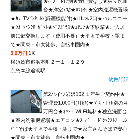
★ﾊﾞｽ・ﾄｲﾚ別★管理費なし★独立洗面
台★洋室7帖★ﾛﾌﾄ付★室内洗濯機置場
★ｶﾗｰTVｲﾝﾀｰﾎﾝ(録画機能付)★IHｺﾝﾛ2口★バルコニー
★ｳｵｰｸｲﾝｸﾛｰｾﾞｯﾄ★ﾍﾟｱｶﾞﾗｽ★ｴｱｺﾝ★下駄箱★ご入居
前に鍵交換します（費用不要）★平坦で学校・駅ま
で★関東・市大徒歩、自転車圏内★
5.6万円
1K
横須賀市追浜本町２ー１－１２９
京急本線追浜駅
→物件詳細
第2ハイツ岩沢102 １年生ご契約中★
管理費1,000円(月額)★ﾊﾞｽ・ﾄｲﾚ別の４
万円台★ﾈｯﾄ＋Wi-Fi無料★独立洗面台
★室内洗濯機置場★エアコン★ｽｰﾊﾟｰ・ﾄﾞﾗｯｸｽﾄｱｰ･ｺﾝ
ﾋﾞﾆそば★平坦で学校・駅まで★家主さんそばで安心
★関東・市大徒歩、自転車圏内★