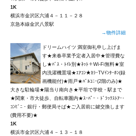
1K
横浜市金沢区六浦４－１１－２８
京急本線金沢八景駅
→物件詳細
ドリームハイツ 満室御礼申し上げま
す★来春卒業予定者入居中★管理費な
し★ﾊﾞｽ・ﾄｲﾚ別★ﾈｯﾄ＋Wi-Fi無料★室
内洗濯機置場★ｴｱｺﾝ★ｶﾗｰTVｲﾝﾀｰﾎﾝ(録
画機能付)★雨戸★ﾊﾞﾙｺﾆｰ(2階のみ)★
大きな駐輪場★陽当り南向き★平坦で学校・駅まで
★関東・市大徒歩、自転車圏内★ｽｰﾊﾟｰ・ﾄﾞﾗｯｸｽﾄｱｰ･
ｺﾝﾋﾞﾆ・銀行・郵便局そば★ご入居前に鍵交換します
(費用不要)★
1K
横浜市金沢区六浦４－１３－１８