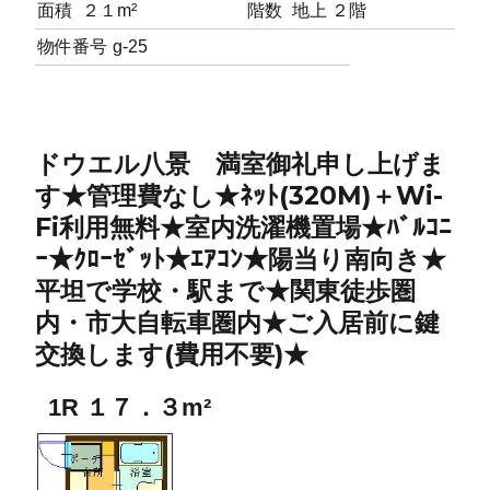
面積
２１m²
階数
地上 ２階
物件番号
g-25
ドウエル八景 満室御礼申し上げま
す★管理費なし★ﾈｯﾄ(320M)＋Wi-
Fi利用無料★室内洗濯機置場★ﾊﾞﾙｺﾆ
ｰ★ｸﾛｰｾﾞｯﾄ★ｴｱｺﾝ★陽当り南向き★
平坦で学校・駅まで★関東徒歩圏
内・市大自転車圏内★ご入居前に鍵
交換します(費用不要)★
1R １７．３m²