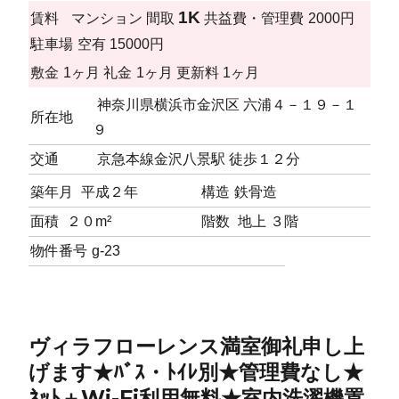
1K
賃料
マンション
間取
共益費・管理費
2000円
駐車場
空有 15000円
敷金
1ヶ月
礼金
1ヶ月
更新料
1ヶ月
神奈川県横浜市金沢区 六浦４－１９－１
所在地
９
交通
京急本線金沢八景駅 徒歩１２分
築年月
平成２年
構造
鉄骨造
面積
２０m²
階数
地上 ３階
物件番号
g-23
ヴィラフローレンス満室御礼申し上
げます★ﾊﾞｽ・ﾄｲﾚ別★管理費なし★
ﾈｯﾄ＋Wi-Fi利用無料★室内洗濯機置