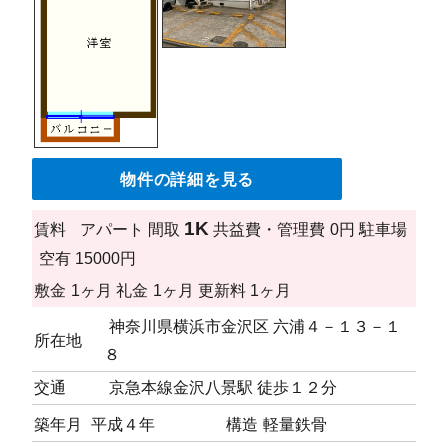
物件の詳細を見る
1K
賃料
アパート
間取
共益費・管理費
0円
駐車場
空有 15000円
敷金
1ヶ月
礼金
1ヶ月
更新料
1ヶ月
神奈川県横浜市金沢区 六浦４－１３－１
所在地
８
交通
京急本線金沢八景駅 徒歩１２分
築年月
平成４年
構造
軽量鉄骨