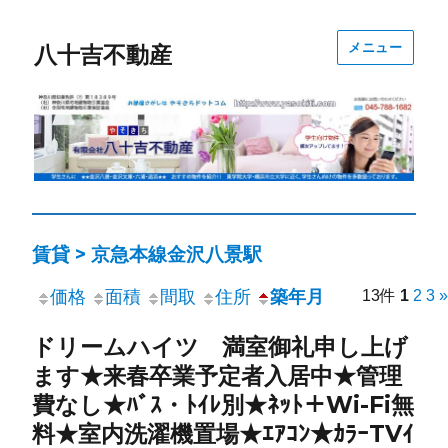
メニュー
八十吉不動産
賃貸 > 京急本線金沢八景駅
価格
面積
間取
住所
築年月
13件
1
2
3
»
ドリームハイツ 満室御礼申し上げ
ます★来春卒業予定者入居中★管理
費なし★ﾊﾞｽ・ﾄｲﾚ別★ﾈｯﾄ＋Wi-Fi無
料★室内洗濯機置場★ｴｱｺﾝ★ｶﾗｰTVｲ