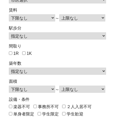
賃料
～
駅歩分
間取り
1R
1K
築年数
面積
～
設備・条件
楽器不可
事務所不可
２人入居不可
単身者限定
学生限定
学生歓迎