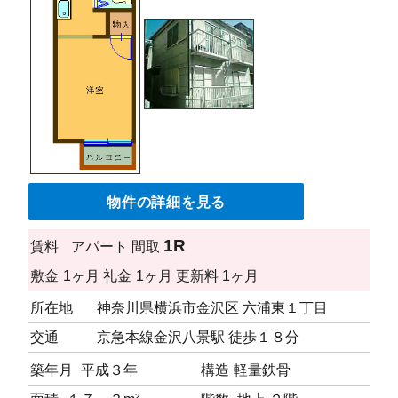
物件の詳細を見る
1R
賃料
アパート
間取
敷金
1ヶ月
礼金
1ヶ月
更新料
1ヶ月
所在地
神奈川県横浜市金沢区 六浦東１丁目
交通
京急本線金沢八景駅 徒歩１８分
築年月
平成３年
構造
軽量鉄骨