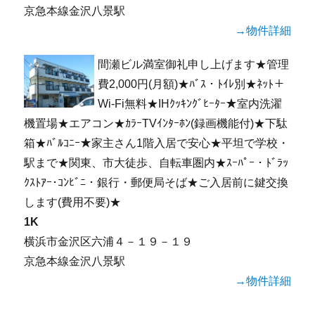
京急本線金沢八景駅
→物件詳細
間瀬ビル満室御礼申し上げます★管理
費2,000円(月額)★ﾊﾞｽ・ﾄｲﾚ別★ﾈｯﾄ＋
Wi-Fi無料★IHｸｯｷﾝｸﾞﾋｰﾀｰ★室内洗濯
機置場★エアコン★ｶﾗｰTVｲﾝﾀｰﾎﾝ(録画機能付)★下駄
箱★ﾊﾞﾙｺﾆｰ★家主さん1階入居で安心★平坦で学校・
駅まで★関東、市大徒歩、自転車圏内★ｽｰﾊﾟｰ・ﾄﾞﾗｯ
ｸｽﾄｱｰ･ｺﾝﾋﾞﾆ・銀行・郵便局そば★ご入居前に鍵交換
します(費用不要)★
1K
横浜市金沢区六浦４－１９－１９
京急本線金沢八景駅
→物件詳細