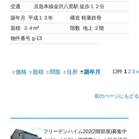
交通
京急本線金沢八景駅 徒歩１２分
築年月
平成１３年
構造
軽量鉄骨
面積
２４m²
階数
地上 ２階
物件番号
g-13
価格
面積
間取
住所
築年月
13件
1
2
3
»
前のページにもどる
フリーデンハイム202(2階部屋)募集中