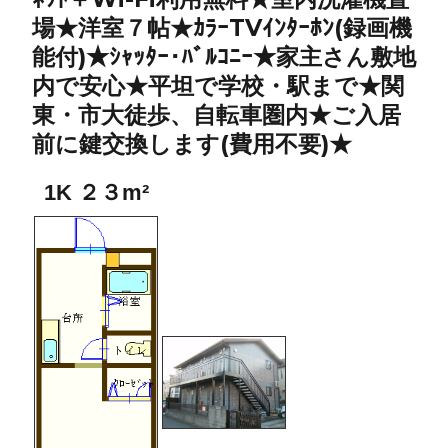
場★洋室７帖★ｶﾗｰTVｲﾝﾀｰﾎﾝ(録画機
能付)★ｼｬｯﾀｰ･ﾊﾞﾙｺﾆｰ★家主さん敷地
内で安心★平坦で学校・駅まで★関
東・市大徒歩、自転車圏内★ご入居
前に鍵交換します(費用不要)★
1K ２３m²