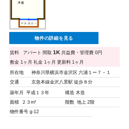
物件の詳細を見る
1K
賃料
アパート
間取
共益費・管理費
0円
敷金
1ヶ月
礼金
1ヶ月
更新料
1ヶ月
所在地
神奈川県横浜市金沢区 六浦１ー７－１
交通
京急本線金沢八景駅 徒歩８分
築年月
平成１３年
構造
木造
面積
２３m²
階数
地上 2階
物件番号
g-12