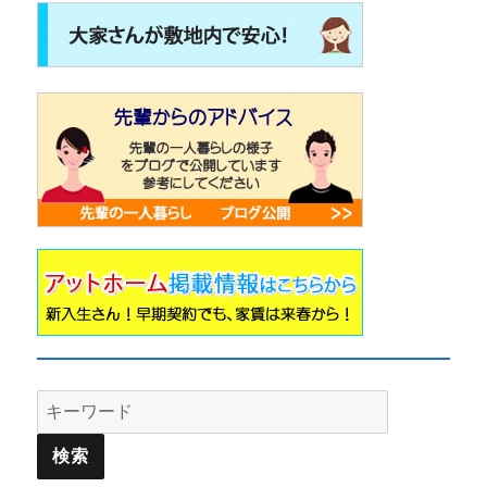
Search
for: