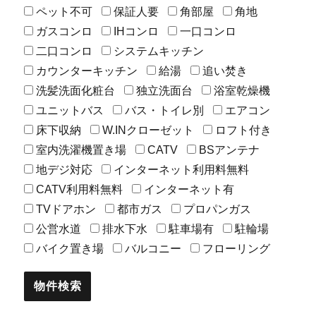
ペット不可
保証人要
角部屋
角地
ガスコンロ
IHコンロ
一口コンロ
二口コンロ
システムキッチン
カウンターキッチン
給湯
追い焚き
洗髪洗面化粧台
独立洗面台
浴室乾燥機
ユニットバス
バス・トイレ別
エアコン
床下収納
W.INクローゼット
ロフト付き
室内洗濯機置き場
CATV
BSアンテナ
地デジ対応
インターネット利用料無料
CATV利用料無料
インターネット有
TVドアホン
都市ガス
プロパンガス
公営水道
排水下水
駐車場有
駐輪場
バイク置き場
バルコニー
フローリング