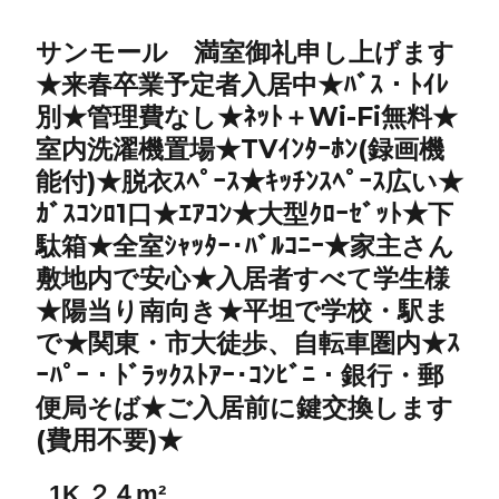
サンモール 満室御礼申し上げます
★来春卒業予定者入居中★ﾊﾞｽ・ﾄｲﾚ
別★管理費なし★ﾈｯﾄ＋Wi-Fi無料★
室内洗濯機置場★TVｲﾝﾀｰﾎﾝ(録画機
能付)★脱衣ｽﾍﾟｰｽ★ｷｯﾁﾝｽﾍﾟｰｽ広い★
ｶﾞｽｺﾝﾛ1口★ｴｱｺﾝ★大型ｸﾛｰｾﾞｯﾄ★下
駄箱★全室ｼｬｯﾀｰ･ﾊﾞﾙｺﾆｰ★家主さん
敷地内で安心★入居者すべて学生様
★陽当り南向き★平坦で学校・駅ま
で★関東・市大徒歩、自転車圏内★ｽ
ｰﾊﾟｰ・ﾄﾞﾗｯｸｽﾄｱｰ･ｺﾝﾋﾞﾆ・銀行・郵
便局そば★ご入居前に鍵交換します
(費用不要)★
1K ２４m²