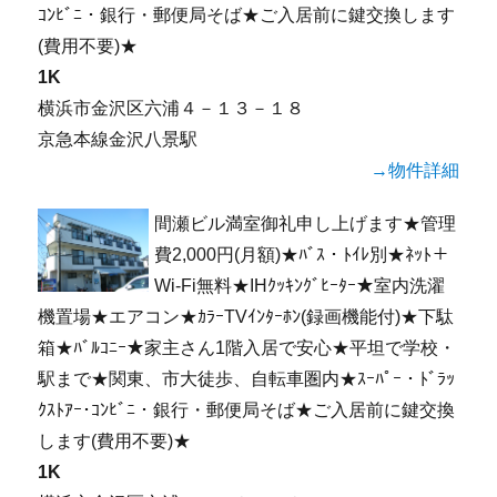
ｺﾝﾋﾞﾆ・銀行・郵便局そば★ご入居前に鍵交換します
(費用不要)★
1K
横浜市金沢区六浦４－１３－１８
京急本線金沢八景駅
→物件詳細
間瀬ビル満室御礼申し上げます★管理
費2,000円(月額)★ﾊﾞｽ・ﾄｲﾚ別★ﾈｯﾄ＋
Wi-Fi無料★IHｸｯｷﾝｸﾞﾋｰﾀｰ★室内洗濯
機置場★エアコン★ｶﾗｰTVｲﾝﾀｰﾎﾝ(録画機能付)★下駄
箱★ﾊﾞﾙｺﾆｰ★家主さん1階入居で安心★平坦で学校・
駅まで★関東、市大徒歩、自転車圏内★ｽｰﾊﾟｰ・ﾄﾞﾗｯ
ｸｽﾄｱｰ･ｺﾝﾋﾞﾆ・銀行・郵便局そば★ご入居前に鍵交換
します(費用不要)★
1K