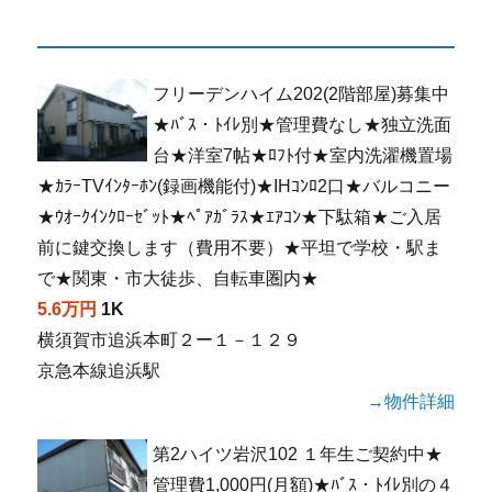
フリーデンハイム202(2階部屋)募集中
★ﾊﾞｽ・ﾄｲﾚ別★管理費なし★独立洗面
台★洋室7帖★ﾛﾌﾄ付★室内洗濯機置場
★ｶﾗｰTVｲﾝﾀｰﾎﾝ(録画機能付)★IHｺﾝﾛ2口★バルコニー
★ｳｵｰｸｲﾝｸﾛｰｾﾞｯﾄ★ﾍﾟｱｶﾞﾗｽ★ｴｱｺﾝ★下駄箱★ご入居
前に鍵交換します（費用不要）★平坦で学校・駅ま
で★関東・市大徒歩、自転車圏内★
5.6万円
1K
横須賀市追浜本町２ー１－１２９
京急本線追浜駅
→物件詳細
第2ハイツ岩沢102 １年生ご契約中★
管理費1,000円(月額)★ﾊﾞｽ・ﾄｲﾚ別の４