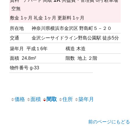
賃料
アパート
間取
共益費・管理費
0円
駐車場
空無
敷金
1ヶ月
礼金
1ヶ月
更新料
1ヶ月
所在地
神奈川県横浜市金沢区 野島町５－２０
交通
金沢シーサイドライン野島公園駅 徒歩5分
築年月
平成１6年
構造
木造
面積
24.8m²
階数
地上 ２階
物件番号
g-33
価格
面積
間取
住所
築年月
前のページにもどる