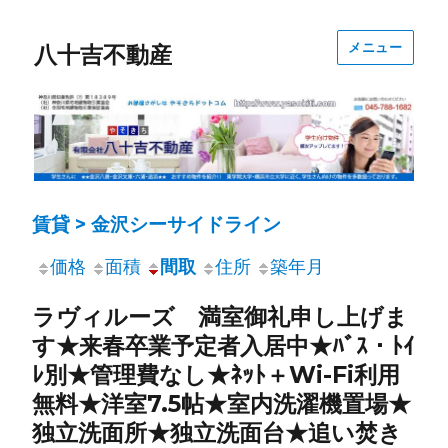
メニュー
八十吉不動産
賃貸 > 金沢シーサイドライン
価格
面積
間取
住所
築年月
ラヴィルーズ 満室御礼申し上げま
す★来春卒業予定者入居中★ﾊﾞｽ・ﾄｲ
ﾚ別★管理費なし★ﾈｯﾄ＋Wi-Fi利用
無料★洋室7.5帖★室内洗濯機置場★
独立洗面所★独立洗面台★追い焚き