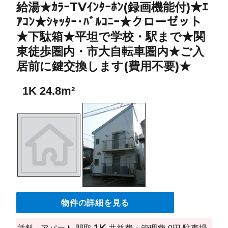
給湯★ｶﾗｰTVｲﾝﾀｰﾎﾝ(録画機能付)★ｴ
ｱｺﾝ★ｼｬｯﾀｰ･ﾊﾞﾙｺﾆｰ★クローゼット
★下駄箱★平坦で学校・駅まで★関
東徒歩圏内・市大自転車圏内★ご入
居前に鍵交換します(費用不要)★
1K 24.8m²
物件の詳細を見る
1K