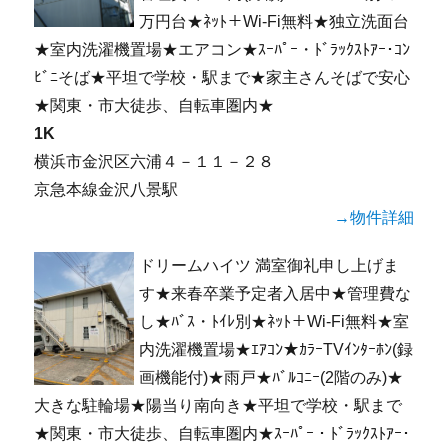
万円台★ﾈｯﾄ＋Wi-Fi無料★独立洗面台
★室内洗濯機置場★エアコン★ｽｰﾊﾟｰ・ﾄﾞﾗｯｸｽﾄｱｰ･ｺﾝ
ﾋﾞﾆそば★平坦で学校・駅まで★家主さんそばで安心
★関東・市大徒歩、自転車圏内★
1K
横浜市金沢区六浦４－１１－２８
京急本線金沢八景駅
→物件詳細
ドリームハイツ 満室御礼申し上げま
す★来春卒業予定者入居中★管理費な
し★ﾊﾞｽ・ﾄｲﾚ別★ﾈｯﾄ＋Wi-Fi無料★室
内洗濯機置場★ｴｱｺﾝ★ｶﾗｰTVｲﾝﾀｰﾎﾝ(録
画機能付)★雨戸★ﾊﾞﾙｺﾆｰ(2階のみ)★
大きな駐輪場★陽当り南向き★平坦で学校・駅まで
★関東・市大徒歩、自転車圏内★ｽｰﾊﾟｰ・ﾄﾞﾗｯｸｽﾄｱｰ･