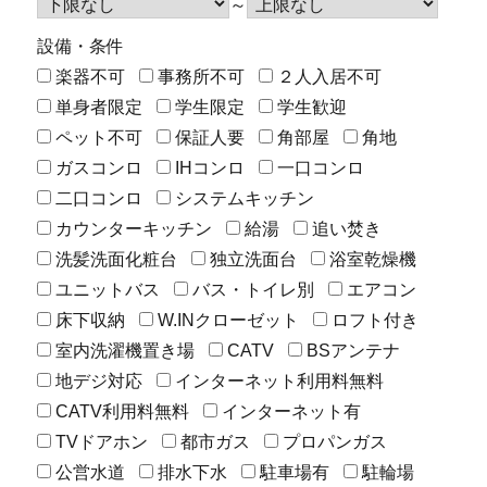
～
設備・条件
楽器不可
事務所不可
２人入居不可
単身者限定
学生限定
学生歓迎
ペット不可
保証人要
角部屋
角地
ガスコンロ
IHコンロ
一口コンロ
二口コンロ
システムキッチン
カウンターキッチン
給湯
追い焚き
洗髪洗面化粧台
独立洗面台
浴室乾燥機
ユニットバス
バス・トイレ別
エアコン
床下収納
W.INクローゼット
ロフト付き
室内洗濯機置き場
CATV
BSアンテナ
地デジ対応
インターネット利用料無料
CATV利用料無料
インターネット有
TVドアホン
都市ガス
プロパンガス
公営水道
排水下水
駐車場有
駐輪場