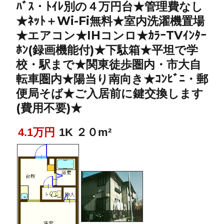
ﾊﾞｽ・ﾄｲﾚ別の４万円台★管理費なし
★ﾈｯﾄ＋Wi-Fi無料★室内洗濯機置場
★エアコン★IHコンロ★ｶﾗｰTVｲﾝﾀｰ
ﾎﾝ(録画機能付)★下駄箱★平坦で学
校・駅まで★関東徒歩圏内・市大自
転車圏内★陽当り南向き★ｺﾝﾋﾞﾆ・郵
便局そば★ご入居前に鍵交換します
(費用不要)★
4.1万円
1K ２０m²