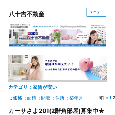
メニュー
八十吉不動産
カテゴリ：家賃が安い
価格
面積
間取
住所
築年月
6件
«
1
2
カーサさよ201(2階角部屋)募集中★