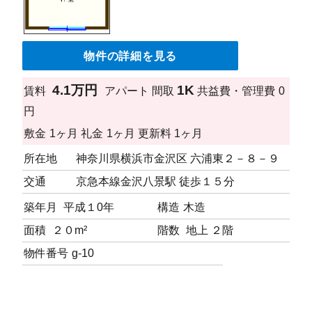
物件の詳細を見る
4.1万円
1K
賃料
アパート
間取
共益費・管理費
0
円
敷金
1ヶ月
礼金
1ヶ月
更新料
1ヶ月
所在地
神奈川県横浜市金沢区 六浦東２－８－９
交通
京急本線金沢八景駅 徒歩１５分
築年月
平成１0年
構造
木造
面積
２０m²
階数
地上 ２階
物件番号
g-10