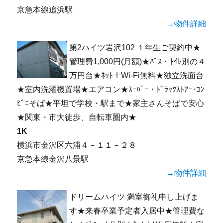
京急本線追浜駅
→物件詳細
第2ハイツ岩沢102 １年生ご契約中★
管理費1,000円(月額)★ﾊﾞｽ・ﾄｲﾚ別の４
万円台★ﾈｯﾄ＋Wi-Fi無料★独立洗面台
★室内洗濯機置場★エアコン★ｽｰﾊﾟｰ・ﾄﾞﾗｯｸｽﾄｱｰ･ｺﾝ
ﾋﾞﾆそば★平坦で学校・駅まで★家主さんそばで安心
★関東・市大徒歩、自転車圏内★
1K
横浜市金沢区六浦４－１１－２８
京急本線金沢八景駅
→物件詳細
ドリームハイツ 満室御礼申し上げま
す★来春卒業予定者入居中★管理費な