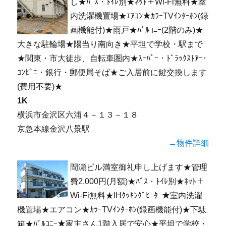
し★ﾊﾞｽ・ﾄｲﾚ別★ﾈｯﾄ＋Wi-Fi無料★室
内洗濯機置場★ｴｱｺﾝ★ｶﾗｰTVｲﾝﾀｰﾎﾝ(録
画機能付)★雨戸★ﾊﾞﾙｺﾆｰ(2階のみ)★
大きな駐輪場★陽当り南向き★平坦で学校・駅まで
★関東・市大徒歩、自転車圏内★ｽｰﾊﾟｰ・ﾄﾞﾗｯｸｽﾄｱｰ･
ｺﾝﾋﾞﾆ・銀行・郵便局そば★ご入居前に鍵交換します
(費用不要)★
1K
横浜市金沢区六浦４－１３－１８
京急本線金沢八景駅
→物件詳細
間瀬ビル満室御礼申し上げます★管理
費2,000円(月額)★ﾊﾞｽ・ﾄｲﾚ別★ﾈｯﾄ＋
Wi-Fi無料★IHｸｯｷﾝｸﾞﾋｰﾀｰ★室内洗濯
機置場★エアコン★ｶﾗｰTVｲﾝﾀｰﾎﾝ(録画機能付)★下駄
箱★ﾊﾞﾙｺﾆｰ★家主さん1階入居で安心★平坦で学校・