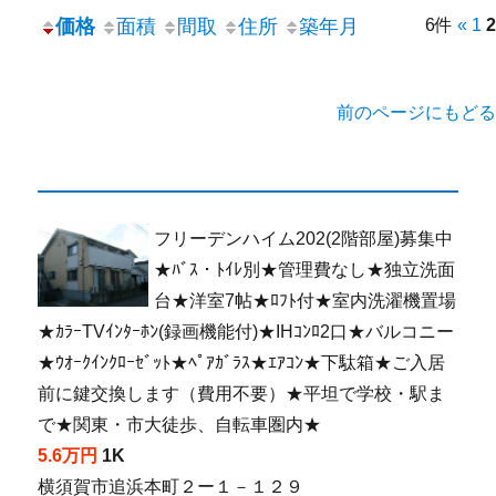
価格
面積
間取
住所
築年月
6件
«
1
2
前のページにもどる
フリーデンハイム202(2階部屋)募集中
★ﾊﾞｽ・ﾄｲﾚ別★管理費なし★独立洗面
台★洋室7帖★ﾛﾌﾄ付★室内洗濯機置場
★ｶﾗｰTVｲﾝﾀｰﾎﾝ(録画機能付)★IHｺﾝﾛ2口★バルコニー
★ｳｵｰｸｲﾝｸﾛｰｾﾞｯﾄ★ﾍﾟｱｶﾞﾗｽ★ｴｱｺﾝ★下駄箱★ご入居
前に鍵交換します（費用不要）★平坦で学校・駅ま
で★関東・市大徒歩、自転車圏内★
5.6万円
1K
横須賀市追浜本町２ー１－１２９