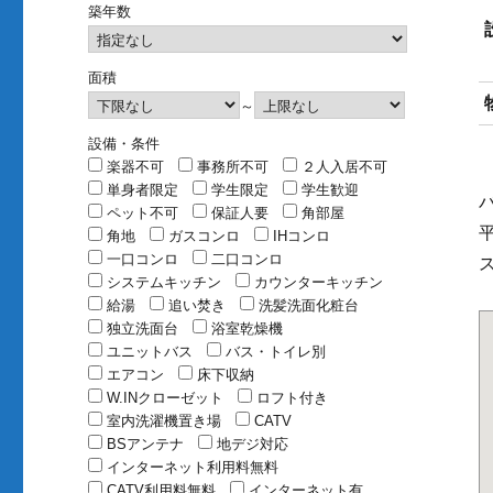
築年数
面積
～
設備・条件
楽器不可
事務所不可
２人入居不可
単身者限定
学生限定
学生歓迎
ペット不可
保証人要
角部屋
角地
ガスコンロ
IHコンロ
一口コンロ
二口コンロ
システムキッチン
カウンターキッチン
給湯
追い焚き
洗髪洗面化粧台
独立洗面台
浴室乾燥機
ユニットバス
バス・トイレ別
エアコン
床下収納
W.INクローゼット
ロフト付き
室内洗濯機置き場
CATV
BSアンテナ
地デジ対応
インターネット利用料無料
CATV利用料無料
インターネット有