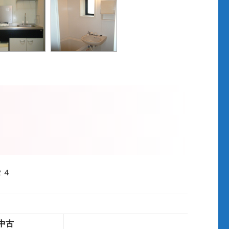
２４
/中古