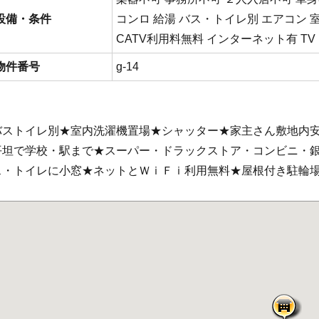
設備・条件
コンロ 給湯 バス・トイレ別 エアコン 
CATV利用料無料 インターネット有 T
物件番号
g-14
バストイレ別★室内洗濯機置場★シャッター★家主さん敷地内
平坦で学校・駅まで★スーパー・ドラックストア・コンビニ・
ス・トイレに小窓★ネットとＷｉＦｉ利用無料★屋根付き駐輪