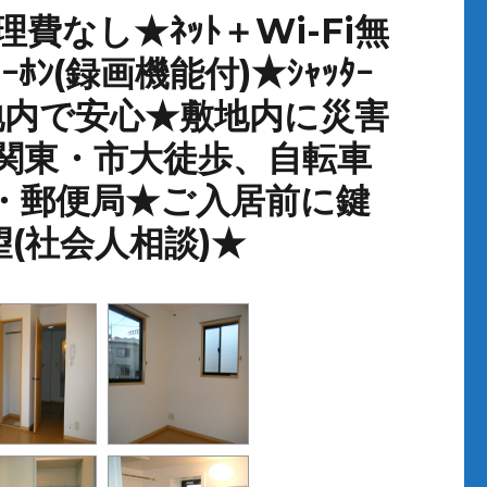
費なし★ﾈｯﾄ＋Wi-Fi無
ﾎﾝ(録画機能付)★ｼｬｯﾀｰ
敷地内で安心★敷地内に災害
関東・市大徒歩、自転車
・銀行・郵便局★ご入居前に鍵
(社会人相談)★