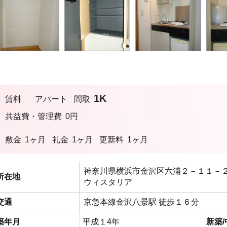
1K
賃料
アパート
間取
共益費・管理費
0円
敷金
1ヶ月
礼金
1ヶ月
更新料
1ヶ月
神奈川県横浜市金沢区六浦２－１１－
所在地
ウィスタリア
交通
京急本線金沢八景駅 徒歩１６分
築年月
平成１4年
新築