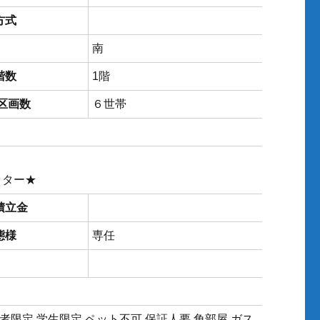
方式
南
階数
1階
/区画数
６世帯
ッター★
積立金
態様
専任
者限定 学生限定 ペット不可 保証人要 角部屋 ガス