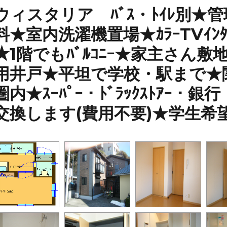
ウィスタリア ﾊﾞｽ・ﾄｲﾚ別★管理
料★室内洗濯機置場★ｶﾗｰTVｲﾝﾀｰ
★1階でもﾊﾞﾙｺﾆｰ★家主さん
用井戸★平坦で学校・駅まで★
圏内★ｽｰﾊﾟｰ・ﾄﾞﾗｯｸｽﾄｱｰ
交換します(費用不要)★学生希望