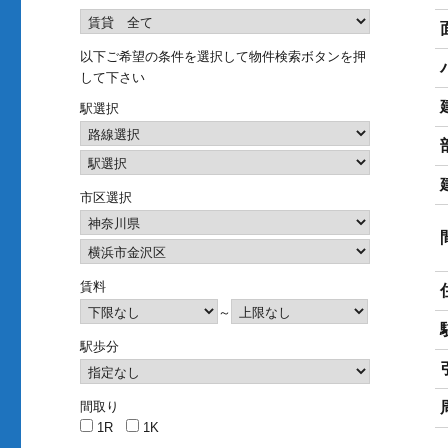
以下ご希望の条件を選択して物件検索ボタンを押
して下さい
駅選択
市区選択
賃料
～
駅歩分
間取り
1R
1K