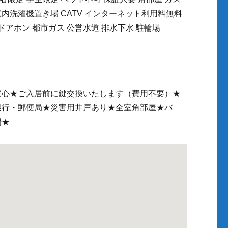
室内洗濯機置き場 CATV インターネット利用料無料
Vドアホン 都市ガス 公営水道 排水下水 駐輪場
安心★ご入居前に鍵交換いたします（費用不要）★
銀行・郵便局★災害用井戸あり★全室角部屋★バ
場★