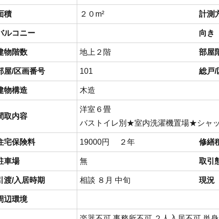
面積
２０m²
計測
バルコニー
向き
建物階数
地上２階
部屋
部屋/区画番号
101
総戸
建物構造
木造
洋室６畳
間取内容
バストイレ別★室内洗濯機置場★シャ
住宅保険料
19000円 ２年
修繕
駐車場
無
取引
引渡/入居時期
相談 ８月 中旬
現況
周辺環境
楽器不可 事務所不可 ２人入居不可 単身