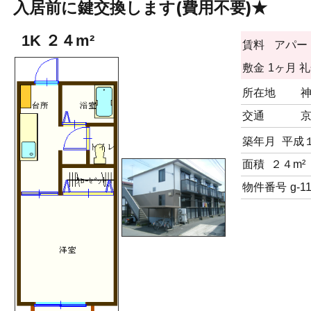
入居前に鍵交換します(費用不要)★
1K ２４m²
賃料
アパー
敷金
1ヶ月
礼
所在地
交通
京
築年月
平成
面積
２４m²
物件番号
g-1