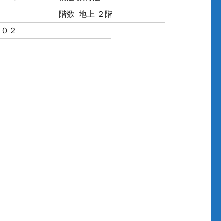
階数
地上 ２階
－０２