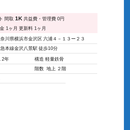
1K
ト
間取
共益費・管理費
0円
金
1ヶ月
更新料
1ヶ月
神奈川県横浜市金沢区 六浦４－１３ー２３
急本線金沢八景駅 徒歩10分
１2年
構造
軽量鉄骨
階数
地上 ２階
1