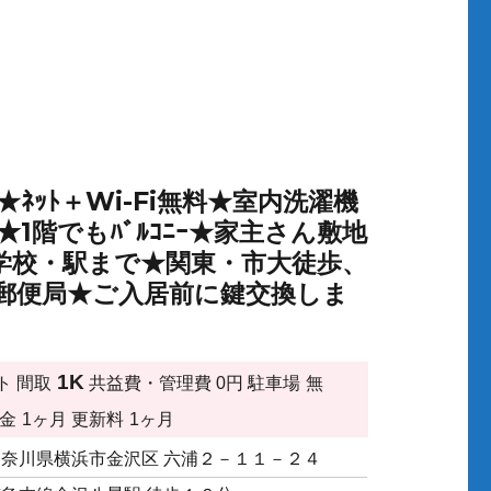
ﾈｯﾄ＋Wi-Fi無料★室内洗濯機
ﾀｰ★1階でもﾊﾞﾙｺﾆｰ★家主さん敷地
学校・駅まで★関東・市大徒歩、
銀行・郵便局★ご入居前に鍵交換しま
1K
ト
間取
共益費・管理費
0円
駐車場
無
金
1ヶ月
更新料
1ヶ月
神奈川県横浜市金沢区 六浦２－１１－２４