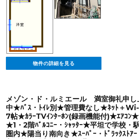
物件の詳細を見る
メゾン・ド・ルミエール 満室御礼申し
中★ﾊﾞｽ・ﾄｲﾚ別★管理費なし★ﾈｯﾄ＋W
7帖★ｶﾗｰTVｲﾝﾀｰﾎﾝ(録画機能付)★ｴｱ
★1・2階ﾊﾞﾙｺﾆｰ・ｼｬｯﾀｰ★平坦で学
圏内★陽当り南向き★ｽｰﾊﾟｰ・ﾄﾞﾗｯｸｽﾄ