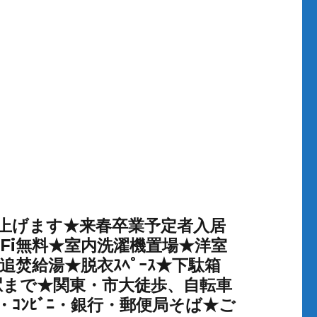
上げます★来春卒業予定者入居
i-Fi無料★室内洗濯機置場★洋室
ｺﾝ★追焚給湯★脱衣ｽﾍﾟｰｽ★下駄箱
校・駅まで★関東・市大徒歩、自転車
ｱｰ・ｺﾝﾋﾞﾆ・銀行・郵便局そば★ご