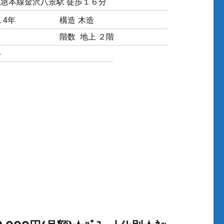
京急本線金沢八景駅 徒歩１６分
１4年
構造
木造
階数
地上 ２階
4