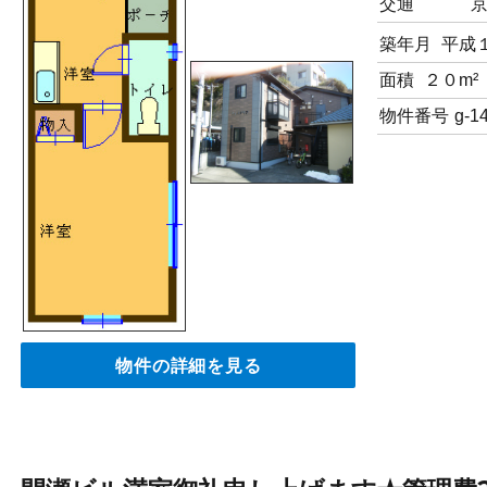
交通
築年月
平成
面積
２０m²
物件番号
g-1
物件の詳細を見る