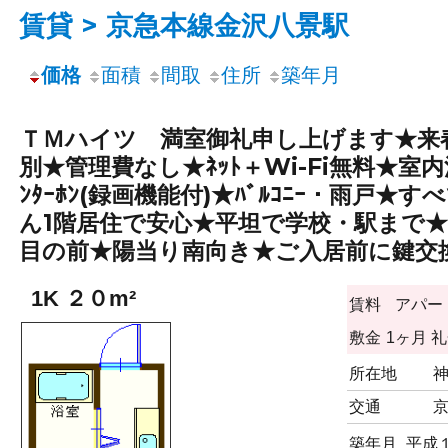
賃貸 > 京急本線金沢八景駅
価格
面積
間取
住所
築年月
ＴＭハイツ 満室御礼申し上げます★来春卒
別★管理費なし★ﾈｯﾄ＋Wi-Fi無料★室
ﾝﾀｰﾎﾝ(録画機能付)★ﾊﾞﾙｺﾆｰ・雨戸★
ん1階居住で安心★平坦で学校・駅まで★関
目の前★陽当り南向き★ご入居前に鍵交換
1K ２０m²
賃料
アパー
敷金
1ヶ月
礼
所在地
交通
築年月
平成