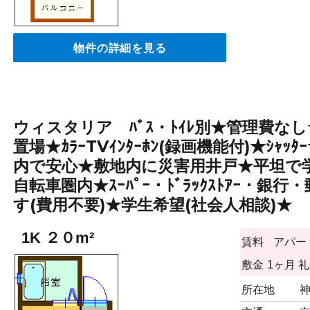
物件の詳細を見る
ウィスタリア ﾊﾞｽ・ﾄｲﾚ別★管理費なし★
置場★ｶﾗｰTVｲﾝﾀｰﾎﾝ(録画機能付)★ｼｬｯ
内で安心★敷地内に災害用井戸★平坦で
自転車圏内★ｽｰﾊﾟｰ・ﾄﾞﾗｯｸｽﾄｱｰ・
す(費用不要)★学生希望(社会人相談)★
1K ２０m²
賃料
アパー
敷金
1ヶ月
礼
所在地