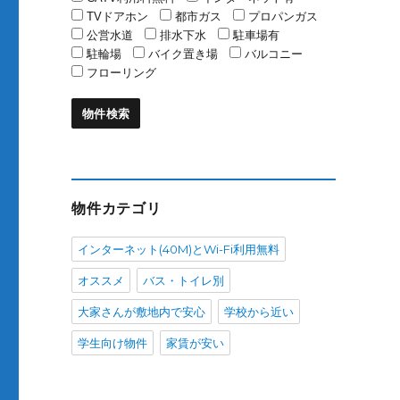
TVドアホン
都市ガス
プロパンガス
公営水道
排水下水
駐車場有
駐輪場
バイク置き場
バルコニー
フローリング
物件カテゴリ
インターネット(40M)とWi-Fi利用無料
オススメ
バス・トイレ別
大家さんが敷地内で安心
学校から近い
学生向け物件
家賃が安い