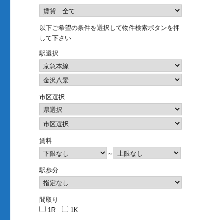
以下ご希望の条件を選択して物件検索ボタンを押
して下さい
駅選択
市区選択
賃料
～
駅歩分
間取り
1R
1K