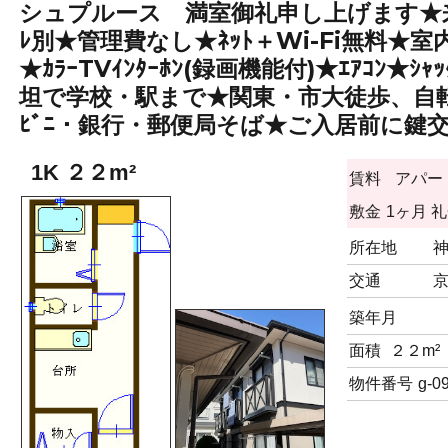
シュプルース 満室御礼申し上げます★来
ﾚ別★管理費なし★ﾈｯﾄ＋Wi-Fi無料★
★ｶﾗｰTVｲﾝﾀｰﾎﾝ(録画機能付)★ｴｱｺﾝ
坦で学校・駅まで★関東・市大徒歩、自転車圏内★
ﾋﾞﾆ・銀行・郵便局そば★ご入居前に鍵交
1K ２２m²
賃料
アパー
敷金
1ヶ月
礼
所在地
交通
築年月
面積
２２m²
物件番号
g-0