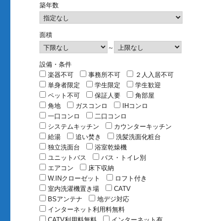
築年数
面積
～
設備・条件
楽器不可
事務所不可
２人入居不可
単身者限定
学生限定
学生歓迎
ペット不可
保証人要
角部屋
角地
ガスコンロ
IHコンロ
一口コンロ
二口コンロ
システムキッチン
カウンターキッチン
給湯
追い焚き
洗髪洗面化粧台
独立洗面台
浴室乾燥機
ユニットバス
バス・トイレ別
エアコン
床下収納
W.INクローゼット
ロフト付き
室内洗濯機置き場
CATV
BSアンテナ
地デジ対応
インターネット利用料無料
CATV利用料無料
インターネット有