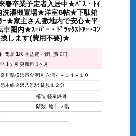
春卒業予定者入居中★ﾊﾞｽ・ﾄｲ
室内洗濯機置場★洋室6帖★下駄箱
★ｼｬｯﾀｰ★家主さん敷地内で安心★平
ｽｰﾊﾟｰ・ﾄﾞﾗｯｸｽﾄｱｰ･ｺﾝ
換します(費用不要)★
1K
ト
間取
共益費・管理費
0円
金
1ヶ月
更新料
1ヶ月
神奈川県横浜市金沢区 六浦４－１４－１０
京急本線金沢八景駅 徒歩１２分
構造
軽量鉄骨
階数
地上 ２階
9