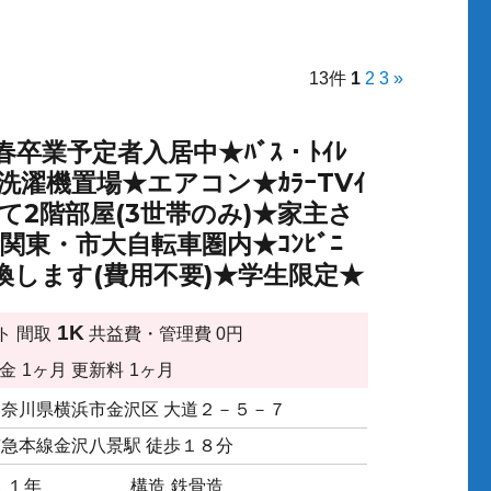
13件
1
2
3
»
業予定者入居中★ﾊﾞｽ・ﾄｲﾚ
内洗濯機置場★エアコン★ｶﾗｰTVｲ
すべて2階部屋(3世帯のみ)★家主さ
東・市大自転車圏内★ｺﾝﾋﾞﾆ
します(費用不要)★学生限定★
1K
ト
間取
共益費・管理費
0円
金
1ヶ月
更新料
1ヶ月
神奈川県横浜市金沢区 大道２－５－７
京急本線金沢八景駅 徒歩１８分
１１年
構造
鉄骨造